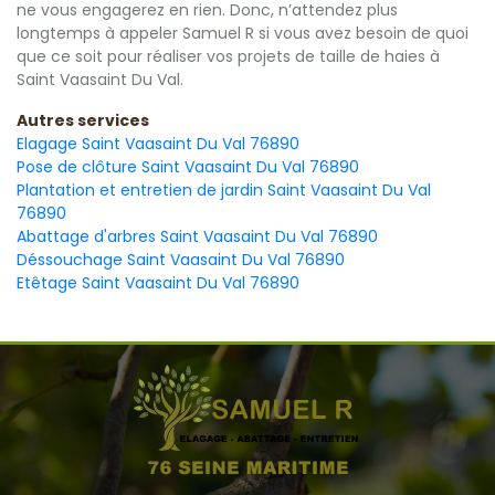
ne vous engagerez en rien. Donc, n’attendez plus
longtemps à appeler Samuel R si vous avez besoin de quoi
que ce soit pour réaliser vos projets de taille de haies à
Saint Vaasaint Du Val.
Autres services
Elagage Saint Vaasaint Du Val 76890
Pose de clôture Saint Vaasaint Du Val 76890
Plantation et entretien de jardin Saint Vaasaint Du Val
76890
Abattage d'arbres Saint Vaasaint Du Val 76890
Déssouchage Saint Vaasaint Du Val 76890
Etêtage Saint Vaasaint Du Val 76890