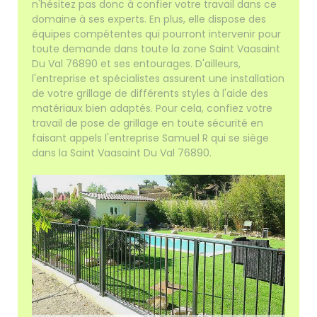
n'hésitez pas donc à confier votre travail dans ce
domaine à ses experts. En plus, elle dispose des
équipes compétentes qui pourront intervenir pour
toute demande dans toute la zone Saint Vaasaint
Du Val 76890 et ses entourages. D'ailleurs,
l'entreprise et spécialistes assurent une installation
de votre grillage de différents styles à l'aide des
matériaux bien adaptés. Pour cela, confiez votre
travail de pose de grillage en toute sécurité en
faisant appels l'entreprise Samuel R qui se siège
dans la Saint Vaasaint Du Val 76890.