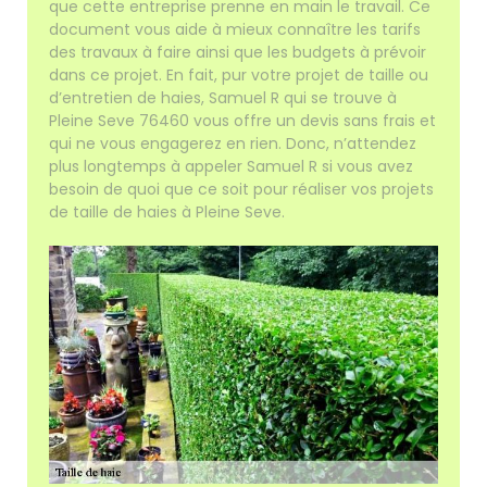
que cette entreprise prenne en main le travail. Ce
document vous aide à mieux connaître les tarifs
des travaux à faire ainsi que les budgets à prévoir
dans ce projet. En fait, pur votre projet de taille ou
d’entretien de haies, Samuel R qui se trouve à
Pleine Seve 76460 vous offre un devis sans frais et
qui ne vous engagerez en rien. Donc, n’attendez
plus longtemps à appeler Samuel R si vous avez
besoin de quoi que ce soit pour réaliser vos projets
de taille de haies à Pleine Seve.