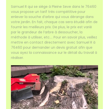
Samuel R qui se siège à Pleine Seve dans le 76460
vous propose un tarif très compétitive pour
enlever la souche d’arbre qui vous dérange dans
votre jardin. En fait, chaque cas sera étudié afin de
fournir les meilleurs prix. De plus, le prix est varié
par le grandeur de l’arbre à dessoucher, la
méthode à utiliser, etc…. Pour en savoir plus, veillez
mettre en contact directement avec Samuel R à
76460 pour demander un devis gratuit afin que
vous ayez la connaissance sur le détail du travail à
réaliser.