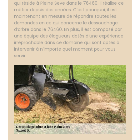
qui réside à Pleine Seve dans le 76460. Il réalise ce
métier depuis des années. C’est pourquoi, il est
maintenant en mesure de répondre toutes les
demandes en ce qui concerne le dessouchage
d’arbre dans le 76460. En plus, il est composé par
une équipe des élagueurs dotés d’une expérience
irréprochable dans ce domaine qui sont aptes à
intervenir à n’importe quel moment pour vous
servir.