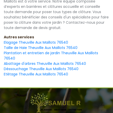
Maillots est à votre service. Notre équipe composée
d’experts en barrières et clôtures accueille et conseille
toute demande pour poser tous types de clôture. Vous
souhaitez bénéficier des conseils d'un spécialiste pour faire
poser la clôture dans votre jardin ? Contactez-nous pour
toute demande de devis gratuit.
Autres services
Elagage Theuville Aux Maillots 76540
Taille de Haie Theuville Aux Maillots 76540
Plantation et entretien de jardin Theuville Aux Maillots
76540
Abattage d'arbres Theuville Aux Maillots 76540
Déssouchage Theuville Aux Maillots 76540
Etêtage Theuville Aux Maillots 76540