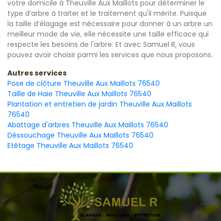
votre domicile à Theuville Aux Maillots pour déterminer le
type d’arbre à traiter et le traitement qu'il mérite. Puisque
la taille d’élagage est nécessaire pour donner à un arbre un
meilleur mode de vie, elle nécessite une taille efficace qui
respecte les besoins de l'arbre. Et avec Samuel R, vous
pouvez avoir choisir parmi les services que nous proposons.
Autres services
Pose de clôture Theuville Aux Maillots 76540
Taille de Haie Theuville Aux Maillots 76540
Plantation et entretien de jardin Theuville Aux Maillots
76540
Abattage d'arbres Theuville Aux Maillots 76540
Déssouchage Theuville Aux Maillots 76540
Etêtage Theuville Aux Maillots 76540