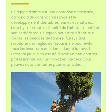
L’élagage d’arbre est une opération nécessaire,
car cela aide dans la croissance et le
développement des arbres jeunes et matures.
Mais il y a surtout la sécurité de l’arbre, sa santé et
son esthétisme. L’élagage peut être effectué à
toutes les périodes de l’année. Aussi, il doit
respecter des règles de l’urbanisme pour éviter
tous les éventuels accidents durant le travail.
C’est toujours bien assuré d’avoir un bon contact
professionnel pour un travail en hauteur. Vous
pouvez nous contacter pour vous aider.