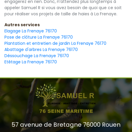
engagerez en rien. Donc, n’attendez plus longtemps à
appeler Samuel R si vous avez besoin de quoi que ce soit
pour réaliser vos projets de taille de haies à La Frenaye.
Autres services
Elagage La Frenaye 76170
Pose de clôture La Frenaye 76170
Plantation et entretien de jardin La Frenaye 76170
Abattage d'arbres La Frenaye 76170
Déssouchage La Frenaye 76170
Etêtage La Frenaye 76170
57 avenue de Bretagne 76000 Rouen