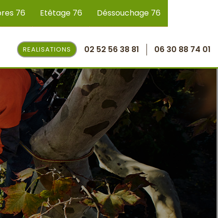
bres 76
Etêtage 76
Déssouchage 76
02 52 56 38 81
06 30 88 74 01
REALISATIONS