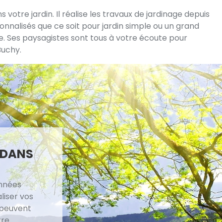
votre jardin. Il réalise les travaux de jardinage depuis
sonnalisés que ce soit pour jardin simple ou un grand
e. Ses paysagistes sont tous à votre écoute pour
Buchy.
E DANS
années
liser vos
 peuvent
tre