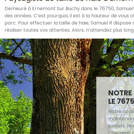
Demeuré à Ernemont Sur Buchy dans le 76750, Samuel R est 
des années. C’est pourquoi, il est à la hauteur de vous 
parc. Pour effectuer la taille de haie, Samuel R dispo
réaliser toutes vos attentes. Alors, n’attendez plus l
NOTRE 
LE 767
Notre socié
maintenant
projets. N
intervenir