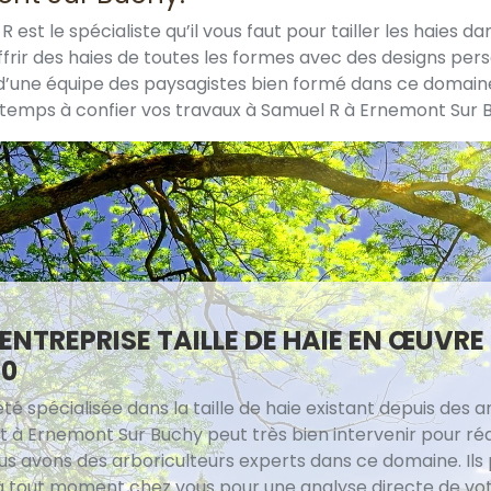
le spécialiste qu’il vous faut pour tailler les haies dans 
offrir des haies de toutes les formes avec des designs per
se d’une équipe des paysagistes bien formé dans ce domain
ongtemps à confier vos travaux à Samuel R à Ernemont Sur 
ENTREPRISE TAILLE DE HAIE EN ŒUVR
50
té spécialisée dans la taille de haie existant depuis des 
 à Ernemont Sur Buchy peut très bien intervenir pour réa
ous avons des arboriculteurs experts dans ce domaine. Ils
 à tout moment chez vous pour une analyse directe de vo