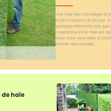
Une haie vise à protéger le ja
style à l’aspect de la cour. Av
quelques éléments tels que l
croissance d'une haie est as
hiver. Pour vous aider à choi
donner des conseils.
e de haie