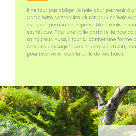
Il ne faut pas obliger la haie pour parvenir à 
Cette hâte se traduira plutôt par une haie épar
est une opération indispensable à réaliser s
esthétique. Pour une taille parfaite, la haie do
sa hauteur. Aussi, il faut lui donner une forme 
Artisans paysagistes en œuvre sur 76750, nou
pour intervenir pour la taille de vos haies.