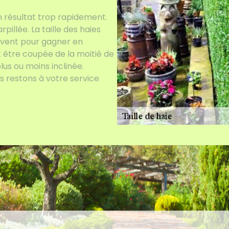
un résultat trop rapidement.
pillée. La taille des haies
ouvent pour gagner en
it être coupée de la moitié de
plus ou moins inclinée.
s restons à votre service