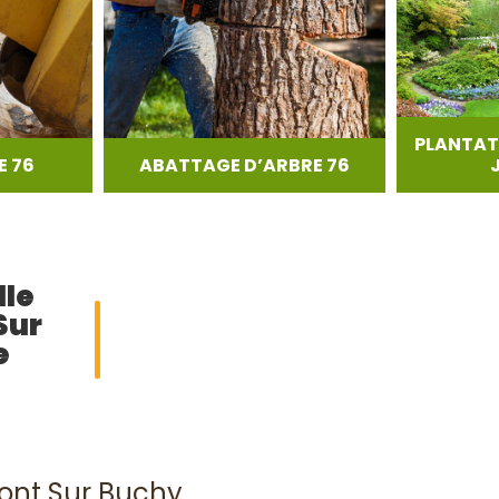
PLANTAT
 76
ABATTAGE D’ARBRE 76
lle
Sur
e
mont Sur Buchy.