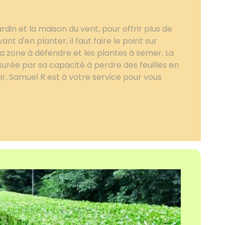
rdin et la maison du vent, pour offrir plus de
ant d'en planter, il faut faire le point sur
a zone à défendre et les plantes à semer. La
surée par sa capacité à perdre des feuilles en
sir, Samuel R est à votre service pour vous