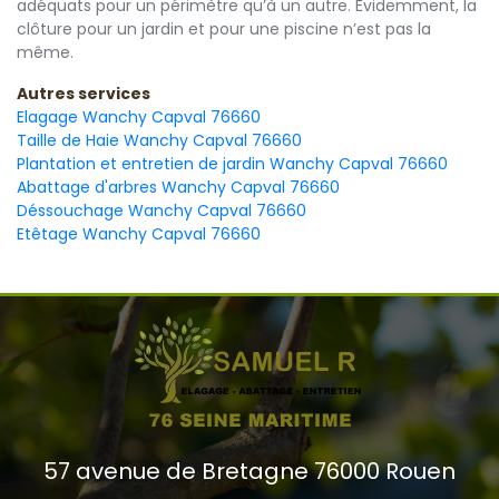
adéquats pour un périmètre qu’à un autre. Évidemment, la
clôture pour un jardin et pour une piscine n’est pas la
même.
Autres services
Elagage Wanchy Capval 76660
Taille de Haie Wanchy Capval 76660
Plantation et entretien de jardin Wanchy Capval 76660
Abattage d'arbres Wanchy Capval 76660
Déssouchage Wanchy Capval 76660
Etêtage Wanchy Capval 76660
57 avenue de Bretagne 76000 Rouen