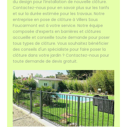
du design pour l’installation de nouvelle clôture.
Contactez-nous pour en savoir plus sur les tarifs
et sur la durée estimée pour les travaux. Notre
entreprise en pose de clôture à Villers Sous
Foucarmont est à votre service. Notre équipe
composée d’experts en barrières et clôtures
accueille et conseille toute demande pour poser
tous types de clôture. Vous souhaitez bénéficier
des conseils d'un spécialiste pour faire poser la
clôture dans votre jardin ? Contactez-nous pour
toute demande de devis gratuit.