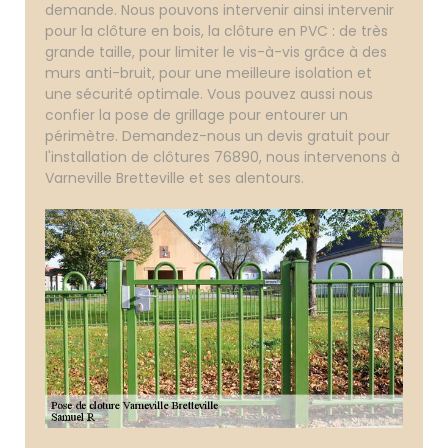
demande. Nous pouvons intervenir ainsi intervenir
pour la clôture en bois, la clôture en PVC : de très
grande taille, pour limiter le vis-à-vis grâce à des
murs anti-bruit, pour une meilleure isolation et
une sécurité optimale. Vous pouvez aussi nous
confier la pose de grillage pour entourer un
périmètre. Demandez-nous un devis gratuit pour
l'installation de clôtures 76890, nous intervenons à
Varneville Bretteville et ses alentours.