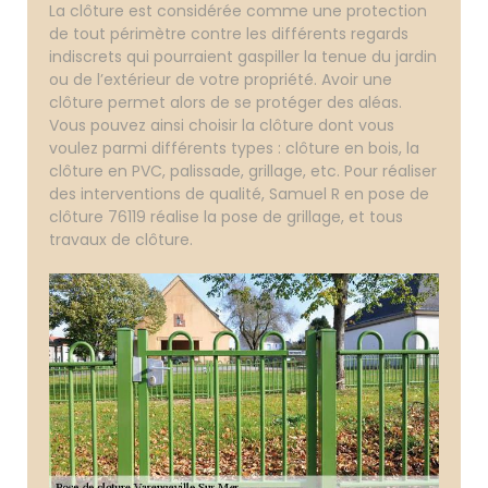
La clôture est considérée comme une protection
de tout périmètre contre les différents regards
indiscrets qui pourraient gaspiller la tenue du jardin
ou de l’extérieur de votre propriété. Avoir une
clôture permet alors de se protéger des aléas.
Vous pouvez ainsi choisir la clôture dont vous
voulez parmi différents types : clôture en bois, la
clôture en PVC, palissade, grillage, etc. Pour réaliser
des interventions de qualité, Samuel R en pose de
clôture 76119 réalise la pose de grillage, et tous
travaux de clôture.