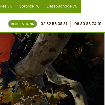
bres 76
Etêtage 76
Déssouchage 76
02 52 56 38 81
06 30 88 74 01
REALISATIONS