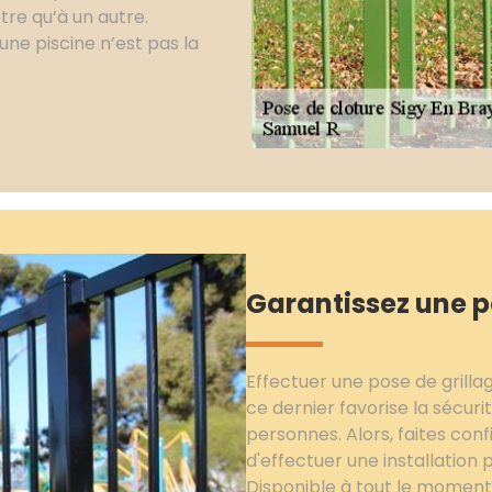
tre qu’à un autre.
une piscine n’est pas la
Garantissez une po
Effectuer une pose de grilla
ce dernier favorise la sécur
personnes. Alors, faites conf
d'effectuer une installation 
Disponible à tout le moment