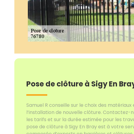
Pose de clôture à Sigy En Bra
Samuel R conseille sur le choix des matériaux 
l’installation de nouvelle clôture. Contactez-n
les tarifs et sur la durée estimée pour les tra
pose de clôture à Sigy En Bray est à votre ser
composée d’experts en barrières et clôtures a