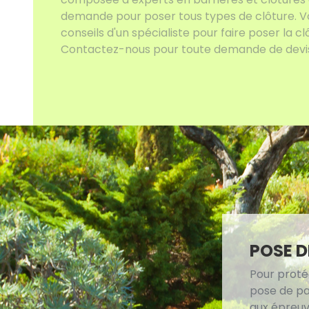
demande pour poser tous types de clôture. Vo
conseils d'un spécialiste pour faire poser la cl
Contactez-nous pour toute demande de devis 
POSE D
Pour proté
pose de pal
aux épreuve