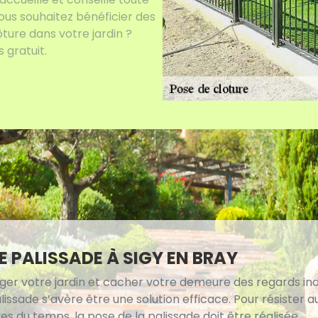
us souhaitez bénéficier des
ôture dans votre jardin ?
gratuit.
E PALISSADE À SIGY EN BRAY
ger votre jardin et cacher votre demeure des regards indi
issade s’avère être une solution efficace. Pour résister a
s du temps, la pose de la palissade doit être réalisée