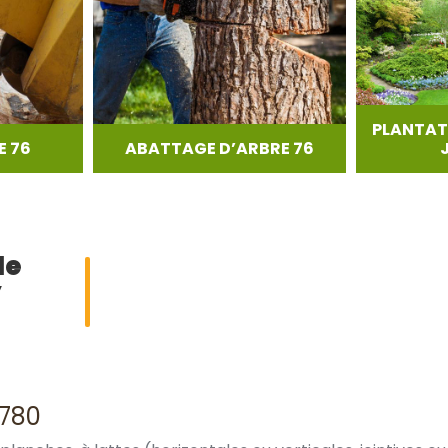
PLANTAT
 76
ABATTAGE D’ARBRE 76
de
y
6780