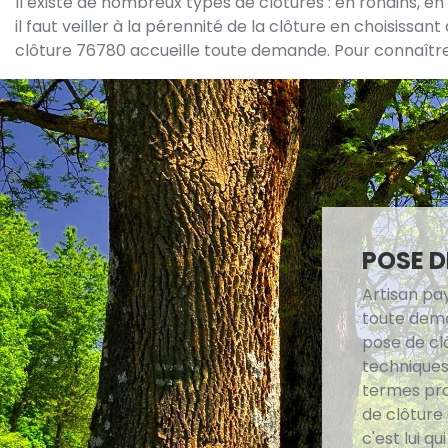
Il existe de nombreux types de clôtures : en rondins, en 
il faut veiller à la pérennité de la clôture en choisissa
clôture 76780 accueille toute demande. Pour connaître l
POSE D
Artisan pa
toute deman
pose de cl
techniques 
termes prat
de clôture 
c'est lui q