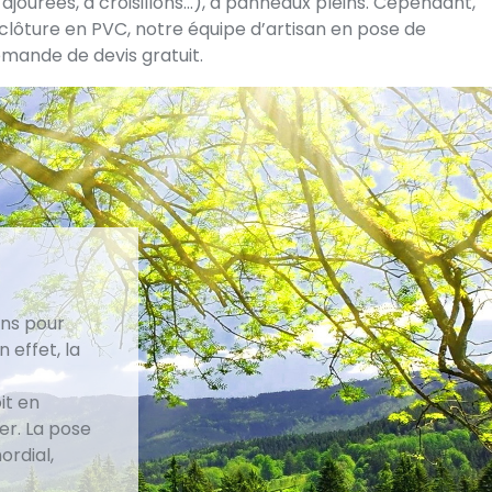
ajourées, à croisillons...), à panneaux pleins. Cependant,
s, clôture en PVC, notre équipe d’artisan en pose de
emande de devis gratuit.
ons pour
 effet, la
it en
er. La pose
ordial,