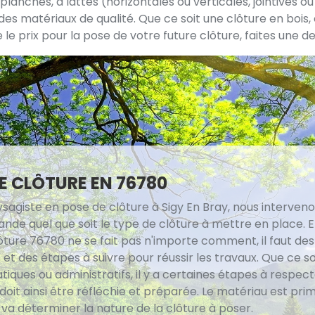
planches, à lattes (horizontales ou verticales, jointives ou 
nt des matériaux de qualité. Que ce soit une clôture en boi
e prix pour la pose de votre future clôture, faites une d
E CLÔTURE EN 76780
ysagiste en pose de clôture à Sigy En Bray, nous interven
de quel que soit le type de clôture à mettre en place. En
ôture 76780 ne se fait pas n'importe comment, il faut des
et des étapes à suivre pour réussir les travaux. Que ce so
iques ou administratifs, il y a certaines étapes à respect
doit ainsi être réfléchie et préparée. Le matériau est prim
ui va déterminer la nature de la clôture à poser.