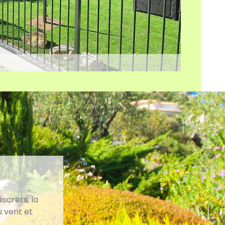
screts, la
u vent et