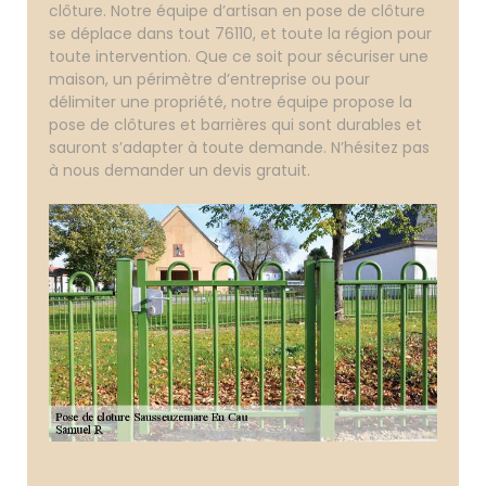
clôture. Notre équipe d’artisan en pose de clôture
se déplace dans tout 76110, et toute la région pour
toute intervention. Que ce soit pour sécuriser une
maison, un périmètre d’entreprise ou pour
délimiter une propriété, notre équipe propose la
pose de clôtures et barrières qui sont durables et
sauront s’adapter à toute demande. N’hésitez pas
à nous demander un devis gratuit.