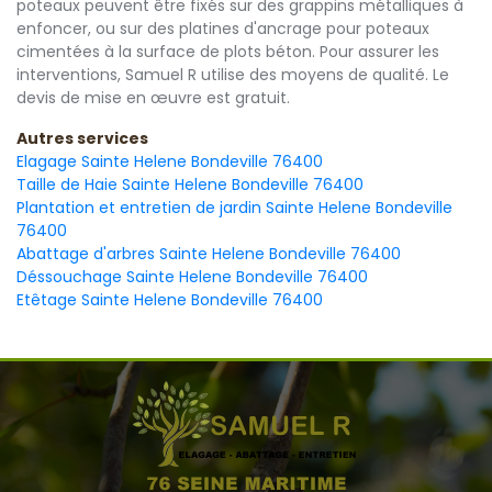
poteaux peuvent être fixés sur des grappins métalliques à
enfoncer, ou sur des platines d'ancrage pour poteaux
cimentées à la surface de plots béton. Pour assurer les
interventions, Samuel R utilise des moyens de qualité. Le
devis de mise en œuvre est gratuit.
Autres services
Elagage Sainte Helene Bondeville 76400
Taille de Haie Sainte Helene Bondeville 76400
Plantation et entretien de jardin Sainte Helene Bondeville
76400
Abattage d'arbres Sainte Helene Bondeville 76400
Déssouchage Sainte Helene Bondeville 76400
Etêtage Sainte Helene Bondeville 76400