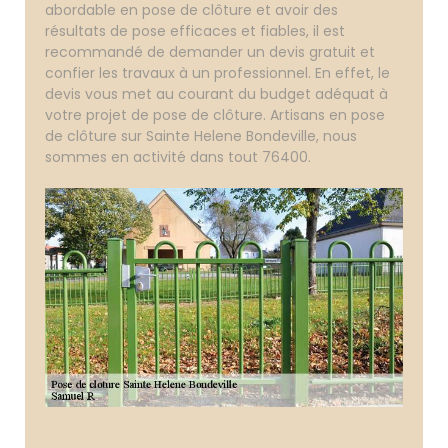
abordable en pose de clôture et avoir des
résultats de pose efficaces et fiables, il est
recommandé de demander un devis gratuit et
confier les travaux à un professionnel. En effet, le
devis vous met au courant du budget adéquat à
votre projet de pose de clôture. Artisans en pose
de clôture sur Sainte Helene Bondeville, nous
sommes en activité dans tout 76400.