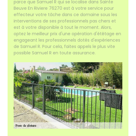
parce que Samuel R qui se localise dans Sainte
Beuve En Riviere 76270 est à votre service pour
effecteur votre tâche dans ce domaine sous les
interventions de ses professionnels pas chers et
est à votre disponible à tout le moment. Alors,
optez le meilleur prix d'une opération d'étêtage en
engageant les professionnels dotés d'expériences
de Samuel R. Pour cela, faites appels le plus vite
possible Samuel R en toute assurance.