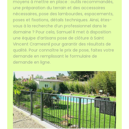
moyens à mettre en place : outils recommandés,
une préparation du terrain et des accessoires
nécessaires, pose des lambourdes, espacements,
poses et fixations, détails techniques. Ainsi, êtes-
vous à la recherche d’un professionnel dans le
domaine ? Pour cela, Samuel R met à disposition
une équipe d’artisans pose de clôture à Saint
Vincent Cramesnil pour garantir des résultats de
qualité. Pour connaître le prix de pose, faites votre
demande en remplissant le formulaire de
demande en ligne.