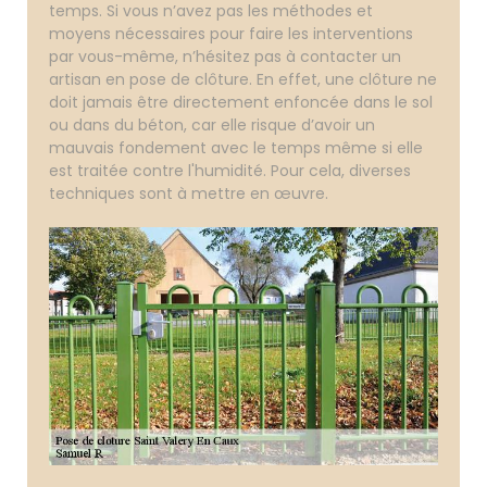
temps. Si vous n’avez pas les méthodes et
moyens nécessaires pour faire les interventions
par vous-même, n’hésitez pas à contacter un
artisan en pose de clôture. En effet, une clôture ne
doit jamais être directement enfoncée dans le sol
ou dans du béton, car elle risque d’avoir un
mauvais fondement avec le temps même si elle
est traitée contre l'humidité. Pour cela, diverses
techniques sont à mettre en œuvre.