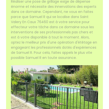
Réaliser une pose de grillage exige de dépense
énorme et nécessite des innervations des experts
dans ce domaine. Cependant, ne vous en faites
parce que Samuel R qui se localise dans Saint
Valery En Caux 76460 est à votre service pour
effecteur votre tâche dans ce domaine sous les
interventions de ses professionnels pas chers et
est à votre disponible à tout le moment. Alors,
optez le meilleur prix d'une opération d'étêtage en
engageant les professionnels dotés d'expériences
de Samuel R. Pour cela, faites appels le plus vite
possible Samuel R en toute assurance.