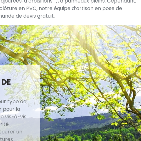
ajourées, à croisillons...), à panneaux pleins. Cependant,
s, clôture en PVC, notre équipe d’artisan en pose de
mande de devis gratuit.
 DE
out type de
r pour la
le vis-à-vis
rité
ntourer un
ôtures