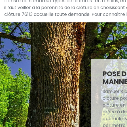
Il existe de nombreux types de clôtures : en rondins, en 
il faut veiller à la pérennité de la clôture en choisissa
clôture 76113 accueille toute demande. Pour connaître l
POSE D
MANNE
Samuel R p
clôture po
clôture en 
grâce à des
optimale. 
périmètre.