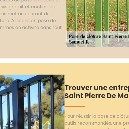
is gratuit et confier les
 vous met au courant du
ture. Artisans en pose de
sommes en activité dans tout
Trouver une entrep
Saint Pierre De Ma
Pour réussir la pose de clôtu
outils recommandés, une pré