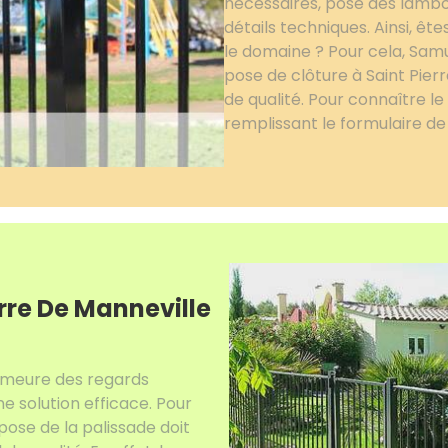
nécessaires, pose des lambo
détails techniques. Ainsi, ê
le domaine ? Pour cela, Samu
pose de clôture à Saint Pier
de qualité. Pour connaître l
remplissant le formulaire d
rre De Manneville
demeure des regards
ne solution efficace. Pour
pose de la palissade doit