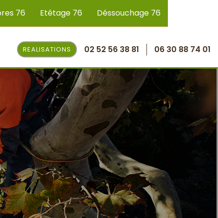
bres 76
Etêtage 76
Déssouchage 76
02 52 56 38 81
06 30 88 74 01
REALISATIONS