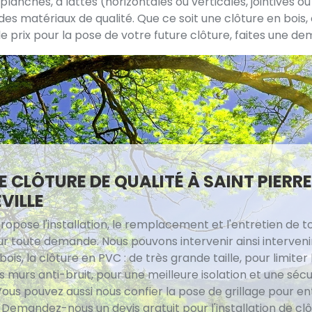
planches, à lattes (horizontales ou verticales, jointives ou 
nt des matériaux de qualité. Que ce soit une clôture en boi
e prix pour la pose de votre future clôture, faites une de
E CLÔTURE DE QUALITÉ À SAINT PIERRE
VILLE
ropose l'installation, le remplacement et l'entretien de t
ur toute demande. Nous pouvons intervenir ainsi interveni
bois, la clôture en PVC : de très grande taille, pour limiter 
 murs anti-bruit, pour une meilleure isolation et une sécu
Vous pouvez aussi nous confier la pose de grillage pour e
 Demandez-nous un devis gratuit pour l'installation de cl