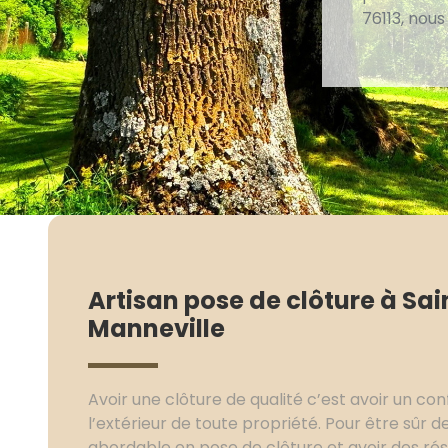
76113, nous
Artisan pose de clôture à Sai
Manneville
Avoir une clôture de qualité c’est avoir un con
l’extérieur de toute propriété. Pour être sûr de
abordable en pose de clôture et avoir des rés