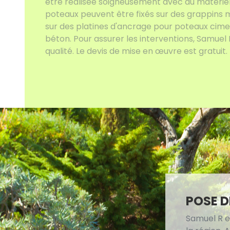
être réalisée soigneusement avec du matériel d
poteaux peuvent être fixés sur des grappins m
sur des platines d'ancrage pour poteaux cime
béton. Pour assurer les interventions, Samuel 
qualité. Le devis de mise en œuvre est gratuit.
POSE D
Samuel R e