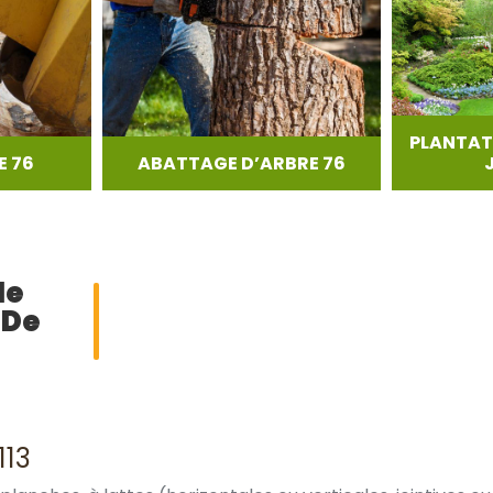
PLANTAT
 76
ABATTAGE D’ARBRE 76
de
 De
113