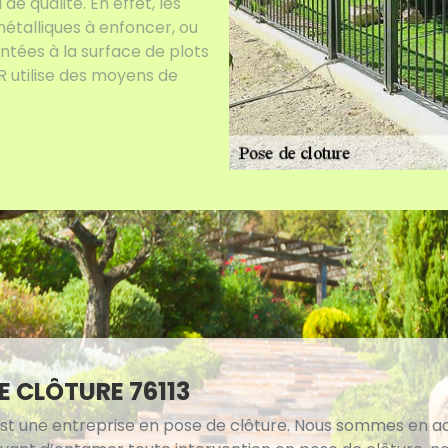
e qualité. En effet, les
étalliques à enfoncer, ou
ntées à la surface de plots
R utilise des moyens de
E CLÔTURE 76113
st une entreprise en pose de clôture. Nous sommes en ac