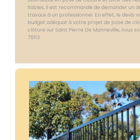
fiables, il est recommandé de demander un dev
travaux à un professionnel. En effet, le devis
budget adéquat à votre projet de pose de clô
clôture sur Saint Pierre De Manneville, nous 
76113.