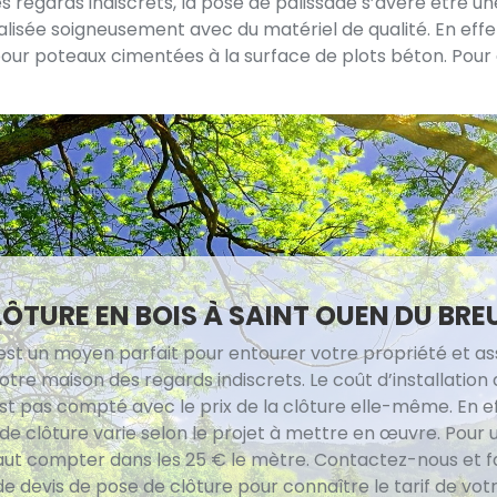
regards indiscrets, la pose de palissade s’avère être une 
alisée soigneusement avec du matériel de qualité. En effe
our poteaux cimentées à la surface de plots béton. Pour 
LÔTURE EN BOIS À SAINT OUEN DU BREU
 est un moyen parfait pour entourer votre propriété et as
tre maison des regards indiscrets. Le coût d’installation
st pas compté avec le prix de la clôture elle-même. En eff
de clôture varie selon le projet à mettre en œuvre. Pour 
 faut compter dans les 25 € le mètre. Contactez-nous et f
 devis de pose de clôture pour connaître le tarif de votr