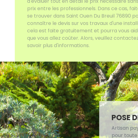
d'évaluer tout en détail le prix nécessaire sa
prix entre les professionnels. Dans ce cas, fa
se trouver dans Saint Ouen Du Breuil 76890 p
connaître le devis sur vos travaux d'une instal
cela est faite gratuitement et pourra vous aide
que vous allez coûter. Alors, veuillez contact
savoir plus d'informations.
POSE D
Artisan pa
pour toute