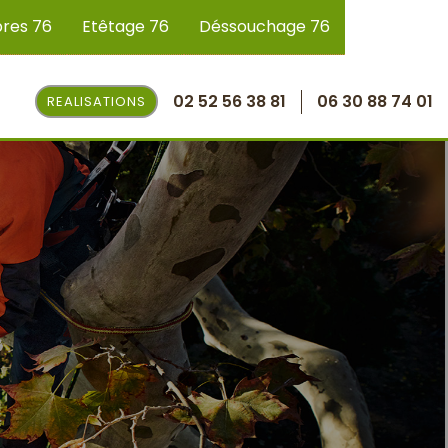
bres 76
Etêtage 76
Déssouchage 76
02 52 56 38 81
06 30 88 74 01
REALISATIONS