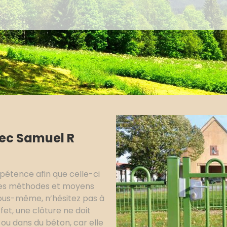
vec Samuel R
étence afin que celle-ci
 les méthodes et moyens
vous-même, n’hésitez pas à
fet, une clôture ne doit
ou dans du béton, car elle