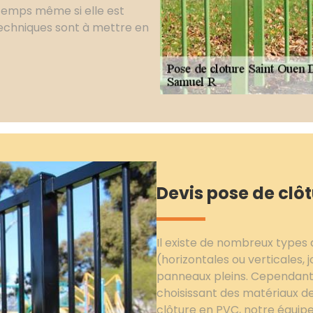
temps même si elle est
 techniques sont à mettre en
Devis pose de clô
Il existe de nombreux types d
(horizontales ou verticales, jo
panneaux pleins. Cependant, i
choisissant des matériaux de 
clôture en PVC, notre équipe