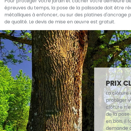
Pour protéger votre jardin et cacher votre demeure des 
épreuves du temps, la pose de la palissade doit être ré
métalliques à enfoncer, ou sur des platines d'ancrage p
de qualité. Le devis de mise en œuvre est gratuit.
PRIX C
La clôture
protéger vo
clôture n’e
de la pose 
en bois, il
demande de