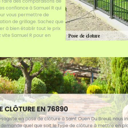
ns faire des comparaisons de
ites confiance à Samuel R qui
our vous permettre de
lation de grillage. Sachez que
r à bien établir tout le prix
ez vite Samuel R pour en
E CLÔTURE EN 76890
ysagiste en pose de clôture à Saint Ouen Du Breuil, nous 
 demande quel que soit le type de clôture à mettre en pl