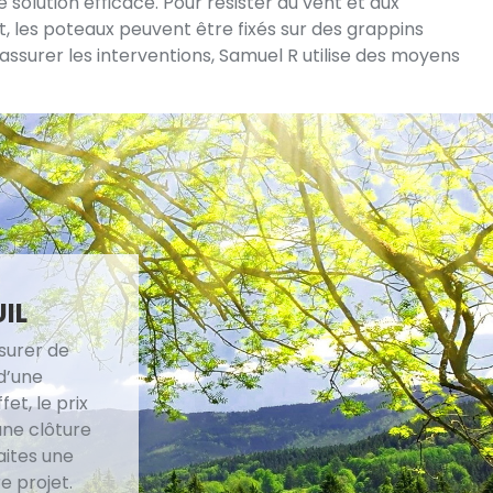
solution efficace. Pour résister au vent et aux
t, les poteaux peuvent être fixés sur des grappins
assurer les interventions, Samuel R utilise des moyens
IL
surer de
 d’une
et, le prix
une clôture
aites une
e projet.