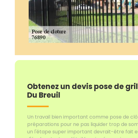
Obtenez un devis pose de gri
Du Breuil
Un travail bien important comme pose de clô
préparations pour ne pas liquider trop de som
un l'étape super important devrait-être fait en