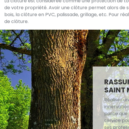
La clôture est considérée comme une protection de tout 
de votre propriété. Avoir une clôture permet alors de se
bois, la clôture en PVC, palissade, grillage, etc. Pour ré
de clôture.
RASSUR
SAINT 
Réaliser u
innervatio
parce que S
service po
ses profess