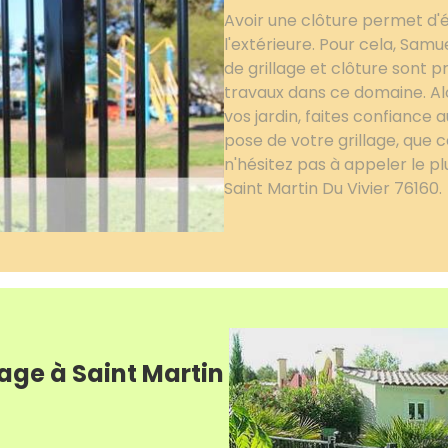
Avoir une clôture permet d'é
l'extérieure. Pour cela, Samue
de grillage et clôture sont p
travaux dans ce domaine. Alo
vos jardin, faites confiance
pose de votre grillage, que c
n'hésitez pas à appeler le pl
Saint Martin Du Vivier 76160.
lage à Saint Martin