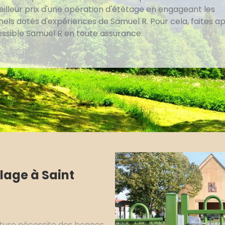
eilleur prix d'une opération d'étêtage en engageant les
els dotés d'expériences de Samuel R. Pour cela, faites ap
possible Samuel R en toute assurance.
lage à Saint
ture nécessite des bonnes