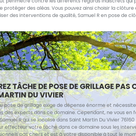
périmètre contre les différents regards indiscrets qui pou
 protéger des aléas. Vous pouvez ainsi choisir la clôture 
aliser des interventions de qualité, Samuel R en pose de clô
EZ TÂCHE DE POSE DE GRILLAGE PAS 
MARTIN DU VIVIER
ne pose de grillage exige de dépense énorme et nécessite
ns des experts dans ce domaine. Cependant, ne vous en f
amuel R qui se localise dans Saint Martin Du Vivier 76160 
ur effecteur votre tâche dans ce domaine sous les interv
ionnels pas chers et est à votre disponible à tout le mom