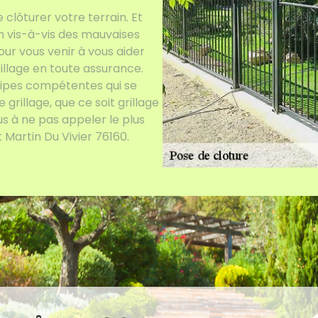
clôturer votre terrain. Et
on vis-à-vis des mauvaises
our vous venir à vous aider
rillage en toute assurance.
uipes compétentes qui se
grillage, que ce soit grillage
s à ne pas appeler le plus
 Martin Du Vivier 76160.