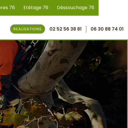
bres 76
Etêtage 76
Déssouchage 76
02 52 56 38 81
06 30 88 74 01
REALISATIONS