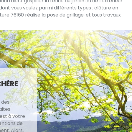
rraient gaspiller la tenue du jardin ou de l’extérieur
dont vous voulez parmi différents types : clôture en
ture 76160 réalise la pose de grillage, et tous travaux
CHÈRE
 des
aites
est à votre
entions de
ent. Alors,