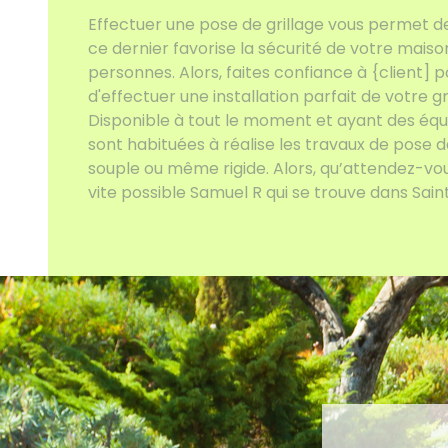
Effectuer une pose de grillage vous permet de 
ce dernier favorise la sécurité de votre mais
personnes. Alors, faites confiance à {client] p
d'effectuer une installation parfait de votre g
Disponible à tout le moment et ayant des éq
sont habituées à réalise les travaux de pose de 
souple ou même rigide. Alors, qu’attendez-vou
vite possible Samuel R qui se trouve dans Saint