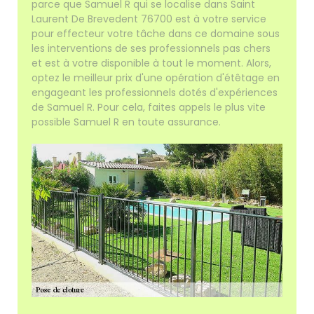
parce que Samuel R qui se localise dans Saint
Laurent De Brevedent 76700 est à votre service
pour effecteur votre tâche dans ce domaine sous
les interventions de ses professionnels pas chers
et est à votre disponible à tout le moment. Alors,
optez le meilleur prix d'une opération d'étêtage en
engageant les professionnels dotés d'expériences
de Samuel R. Pour cela, faites appels le plus vite
possible Samuel R en toute assurance.