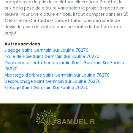
compté avec le prix de la clôture elle-même. En effet, le
prix de la pose de clôture varie selon le projet à mettre en
œuvre. Pour une clôture en bois, il faut compter dans les 25
€ le mètre. Contactez-nous et faites une demande de
devis de pose de clôture pour connaître le tarif de votre
projet.
Autres services
Elagage Saint Germain Sur Eaulne 76270
Taille de Haie Saint Germain Sur Eaulne 76270
Plantation et entretien de jardin Saint Germain Sur Eaulne
76270
Abattage d'arbres Saint Germain Sur Eaulne 76270
Déssouchage Saint Germain Sur Eaulne 76270
Etêtage Saint Germain Sur Eaulne 76270