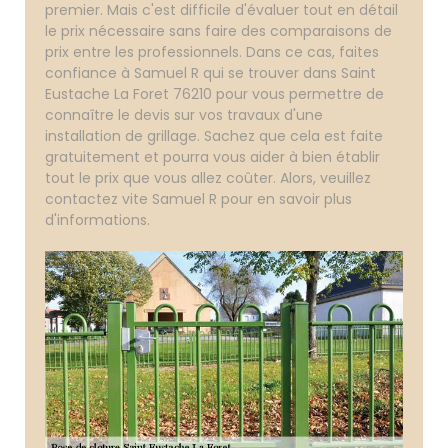
premier. Mais c'est difficile d'évaluer tout en détail
le prix nécessaire sans faire des comparaisons de
prix entre les professionnels. Dans ce cas, faites
confiance à Samuel R qui se trouver dans Saint
Eustache La Foret 76210 pour vous permettre de
connaître le devis sur vos travaux d'une
installation de grillage. Sachez que cela est faite
gratuitement et pourra vous aider à bien établir
tout le prix que vous allez coûter. Alors, veuillez
contactez vite Samuel R pour en savoir plus
d'informations.