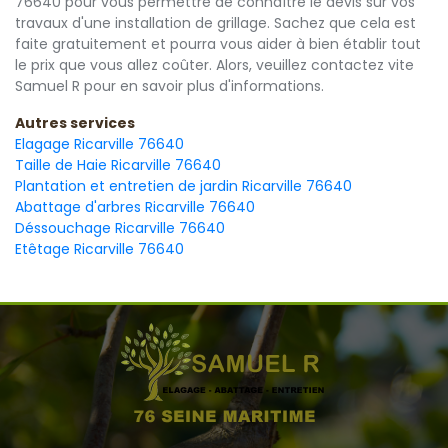
76640 pour vous permettre de connaître le devis sur vos
travaux d'une installation de grillage. Sachez que cela est
faite gratuitement et pourra vous aider à bien établir tout
le prix que vous allez coûter. Alors, veuillez contactez vite
Samuel R pour en savoir plus d'informations.
Autres services
Elagage Ricarville 76640
Taille de Haie Ricarville 76640
Plantation et entretien de jardin Ricarville 76640
Abattage d'arbres Ricarville 76640
Déssouchage Ricarville 76640
Etêtage Ricarville 76640