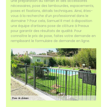
une préparation du terrain et des accessoires
nécessaires, pose des lambourdes, espacements,
poses et fixations, détails techniques. Ainsi, êtes-
vous à la recherche d’un professionnel dans le
domaine ? Pour cela, Samuel R met à disposition
une équipe d’artisans pose de clôture à Preaux
pour garantir des résultats de qualité. Pour
connaître le prix de pose, faites votre demande en
remplissant le formulaire de demande en ligne.