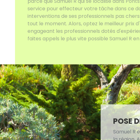
parce que Samuel R qui se localise dans Ponts
service pour effecteur votre tâche dans ce d
interventions de ses professionnels pas chers 
tout le moment. Alors, optez le meilleur prix 
engageant les professionnels dotés d'expérie
faites appels le plus vite possible Samuel R e
POSE D
Samuel R e
la région.