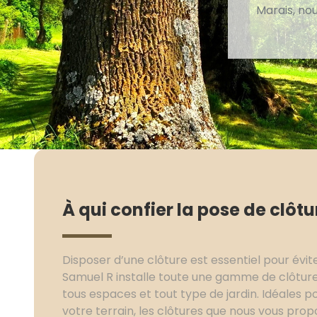
Marais, no
À qui confier la pose de clôtu
Disposer d’une clôture est essentiel pour évite
Samuel R installe toute une gamme de clôture
tous espaces et tout type de jardin. Idéales po
votre terrain, les clôtures que nous vous propo