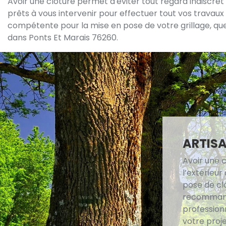
Avoir une clôture permet d'éviter tout regard indiscret v
prêts à vous intervenir pour effectuer tout vos travaux
compétente pour la mise en pose de votre grillage, que c
dans Ponts Et Marais 76260.
ARTISA
Avoir une c
l’extérieur
pose de clô
recommandé
profession
votre proje