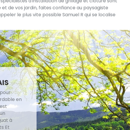
pécialistes d'installation de grillage et clôture sont
et de vos jardin, faites confiance au paysagiste
peler le plus vite possible Samuel R qui se localise
AIS
 pour
ordable en
 est
 un
quat à
ts Et