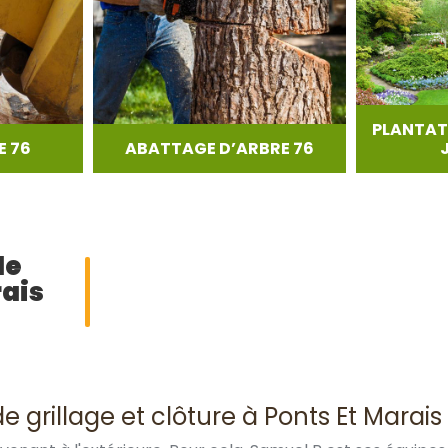
PLANTAT
 76
ABATTAGE D’ARBRE 76
de
rais
 grillage et clôture à Ponts Et Marais