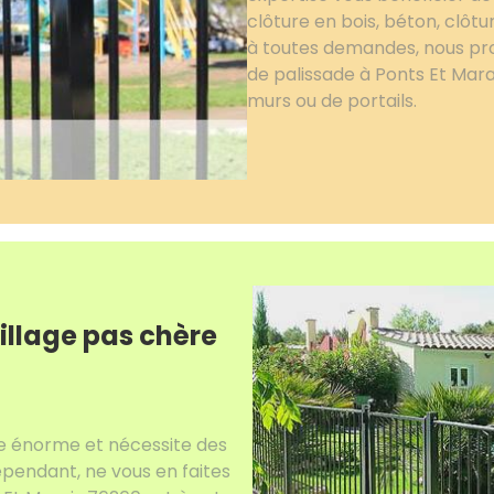
clôture en bois, béton, clôt
à toutes demandes, nous pro
de palissade à Ponts Et Mara
murs ou de portails.
illage pas chère
se énorme et nécessite des
pendant, ne vous en faites