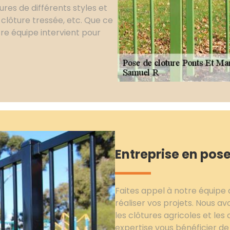
ures de différents styles et
 clôture tressée, etc. Que ce
tre équipe intervient pour
Entreprise en pose
Faites appel à notre équipe 
réaliser vos projets. Nous avo
les clôtures agricoles et les 
expertise vous bénéficier d