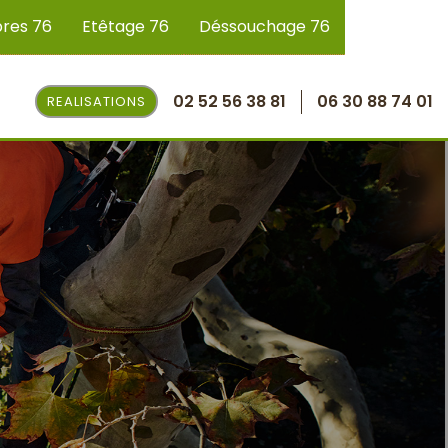
bres 76
Etêtage 76
Déssouchage 76
02 52 56 38 81
06 30 88 74 01
REALISATIONS