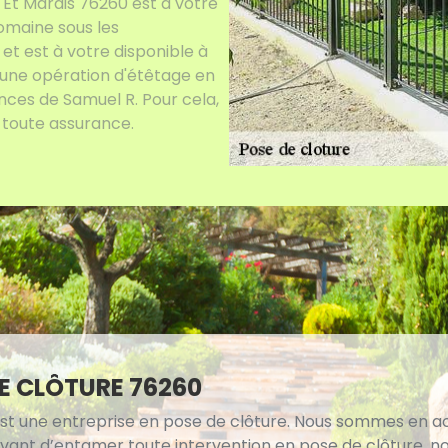
 Et Marais 76260 est à votre
omaine sous les
et est à votre disponible à
d'une opération d'étêtage en
nces de Samuel R. Pour cela,
n toute assurance.
E CLÔTURE 76260
st une entreprise en pose de clôture. Nous sommes en ac
 Avant d’entamer toute intervention en pose de clôture, n