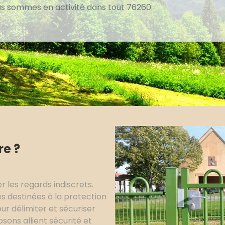
us sommes en activité dans tout 76260.
re ?
r les regards indiscrets.
s destinées à la protection
ur délimiter et sécuriser
sons allient sécurité et