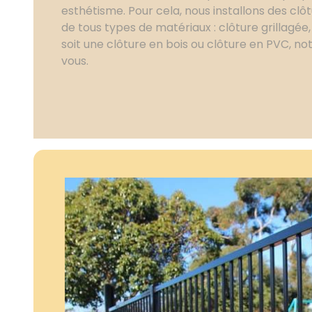
esthétisme. Pour cela, nous installons des clôt
de tous types de matériaux : clôture grillagée,
soit une clôture en bois ou clôture en PVC, no
vous.