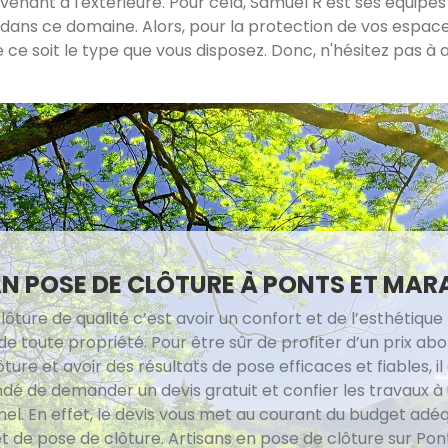
enant à l'extérieure. Pour cela, Samuel R est ses équipes s
 dans ce domaine. Alors, pour la protection de vos espace 
e soit le type que vous disposez. Donc, n'hésitez pas à ap
N POSE DE CLÔTURE À PONTS ET MAR
lôture de qualité c’est avoir un confort et de l’esthétique
 de toute propriété. Pour être sûr de profiter d’un prix ab
ture et avoir des résultats de pose efficaces et fiables, il
 de demander un devis gratuit et confier les travaux à
nel. En effet, le devis vous met au courant du budget adé
t de pose de clôture. Artisans en pose de clôture sur Pon