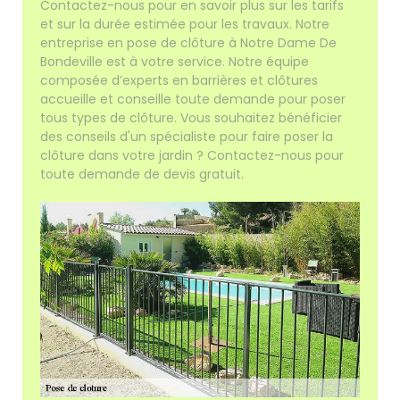
Contactez-nous pour en savoir plus sur les tarifs
et sur la durée estimée pour les travaux. Notre
entreprise en pose de clôture à Notre Dame De
Bondeville est à votre service. Notre équipe
composée d’experts en barrières et clôtures
accueille et conseille toute demande pour poser
tous types de clôture. Vous souhaitez bénéficier
des conseils d'un spécialiste pour faire poser la
clôture dans votre jardin ? Contactez-nous pour
toute demande de devis gratuit.