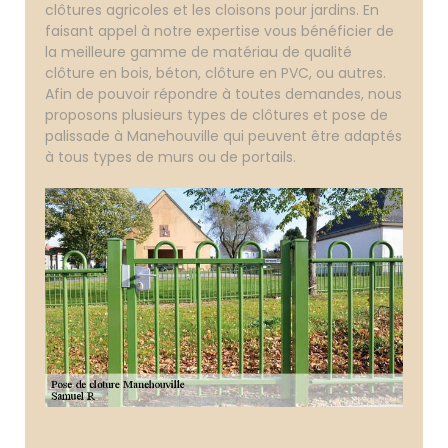
clôtures agricoles et les cloisons pour jardins. En
faisant appel à notre expertise vous bénéficier de
la meilleure gamme de matériau de qualité
clôture en bois, béton, clôture en PVC, ou autres.
Afin de pouvoir répondre à toutes demandes, nous
proposons plusieurs types de clôtures et pose de
palissade à Manehouville qui peuvent être adaptés
à tous types de murs ou de portails.