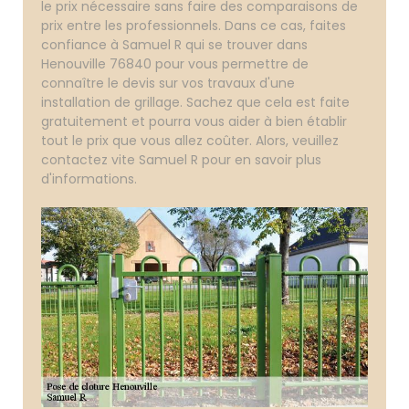
le prix nécessaire sans faire des comparaisons de
prix entre les professionnels. Dans ce cas, faites
confiance à Samuel R qui se trouver dans
Henouville 76840 pour vous permettre de
connaître le devis sur vos travaux d'une
installation de grillage. Sachez que cela est faite
gratuitement et pourra vous aider à bien établir
tout le prix que vous allez coûter. Alors, veuillez
contactez vite Samuel R pour en savoir plus
d'informations.