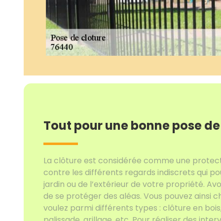
Tout pour une bonne pose de
La clôture est considérée comme une protect
contre les différents regards indiscrets qui po
jardin ou de l’extérieur de votre propriété. Av
de se protéger des aléas. Vous pouvez ainsi ch
voulez parmi différents types : clôture en bois
palissade, grillage, etc. Pour réaliser des inte