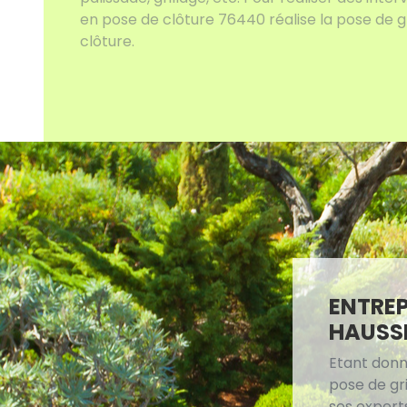
en pose de clôture 76440 réalise la pose de gr
clôture.
ENTREP
HAUSS
Etant donn
pose de gri
ses expert