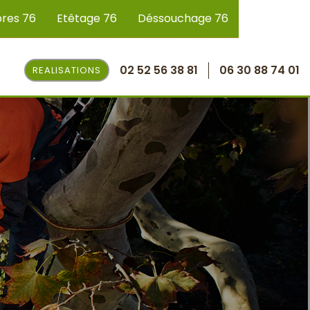
bres 76
Etêtage 76
Déssouchage 76
02 52 56 38 81
06 30 88 74 01
REALISATIONS