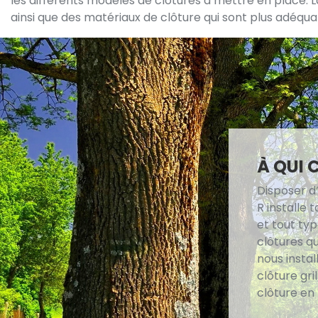
les différents modèles de clôtures à mettre en place. L
ainsi que des matériaux de clôture qui sont plus adéqua
À QUI 
Disposer d’
R installe
et tout typ
clôtures qu
nous instal
clôture gri
clôture en 