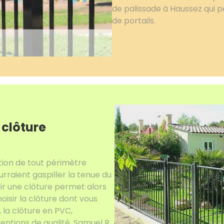
de palissade à Haussez qui 
de portails.
 clôture
ion de tout périmètre
urraient gaspiller la tenue du
oir une clôture permet alors
oisir la clôture dont vous
, la clôture en PVC,
rventions de qualité, Samuel R