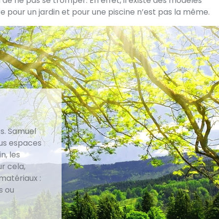
 de ne pas se tromper. En effet, il existe des modèles
e pour un jardin et pour une piscine n’est pas la même.
ts. Samuel
ous espaces
n, les
r cela,
 matériaux :
s ou