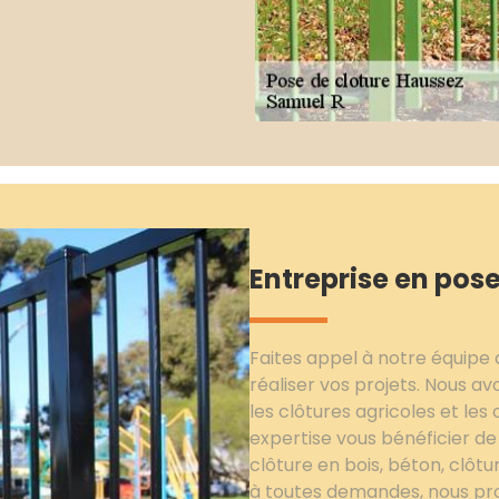
Entreprise en pos
Faites appel à notre équipe 
réaliser vos projets. Nous avo
les clôtures agricoles et les 
expertise vous bénéficier d
clôture en bois, béton, clôt
à toutes demandes, nous pro