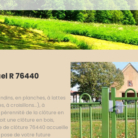
el R 76440
ndins, en planches, à lattes
 à croisillons...), à
a pérennité de la clôture en
it une clôture en bois,
e de clôture 76440 accueille
 pose de votre future