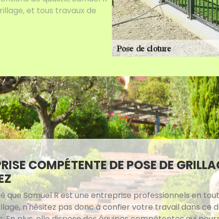
illage, et tous travaux de
RISE COMPÉTENTE DE POSE DE GRILLA
EZ
é que Samuel R est une entreprise professionnels en tout 
llage, n'hésitez pas donc à confier votre travail dans ce
s. En plus, elle dispose des équipes compétentes qui pour