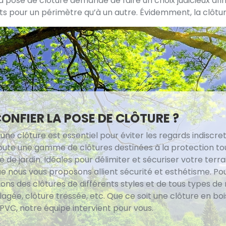
a pose de clôture demande de faire un choix judicieux afin
ts pour un périmètre qu’à un autre. Évidemment, la clôtur
CONFIER LA POSE DE CLÔTURE ?
une clôture est essentiel pour éviter les regards indiscre
 toute une gamme de clôtures destinées à la protection t
e de jardin. Idéales pour délimiter et sécuriser votre terrai
e nous vous proposons allient sécurité et esthétisme. Pou
lons des clôtures de différents styles et de tous types de
llagée, clôture tressée, etc. Que ce soit une clôture en boi
PVC, notre équipe intervient pour vous.