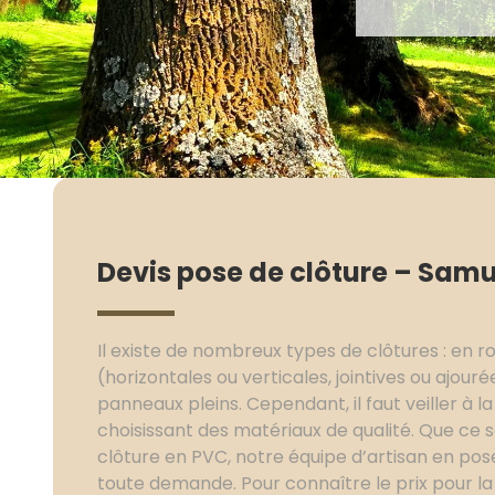
Devis pose de clôture – Samu
Il existe de nombreux types de clôtures : en ro
(horizontales ou verticales, jointives ou ajourées,
panneaux pleins. Cependant, il faut veiller à l
choisissant des matériaux de qualité. Que ce so
clôture en PVC, notre équipe d’artisan en pos
toute demande. Pour connaître le prix pour la