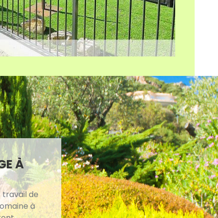
GE À
travail de
 domaine à
ront