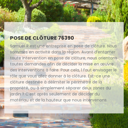
POSE DE CLÔTURE 76390
Samuel R est une entreprise en pose de clôture. Nous
sommes en activité dans la région. Avant d’entamer
toute intervention en pose de clôture, nous orientons
toutes demandes afin de décider la mise en œuvre
des interventions à faire. Pour cela, l faut envisager le
rôle que vous allez donner à la clôture. Est-ce une
clôture destinée à délimiter le périmètre de la
propriété, ou à simplement séparer deux zones du
jardin ? C’est après seulement de décider du
matériau et de la hauteur que nous intervenons.