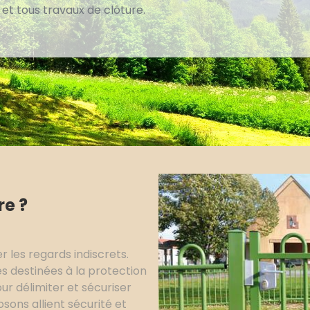
, et tous travaux de clôture.
re ?
r les regards indiscrets.
s destinées à la protection
ur délimiter et sécuriser
sons allient sécurité et