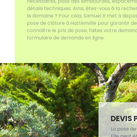
nécessaires, pose des lambourdes, espacement
détails techniques. Ainsi, êtes-vous à la rech
le domaine ? Pour cela, Samuel R met à dispos
pose de clôture à Hattenville pour garantir des
connaître le prix de pose, faites votre deman
formulaire de demande en ligne.
DEVIS 
La pose de
Elle peut ê