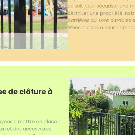
ce soit pour sécuriser une m
délimiter une propriété, not
barrières qui sont durables
N’hésitez pas à nous demande
se de clôture à
moyens à mettre en place :
in et des accessoires