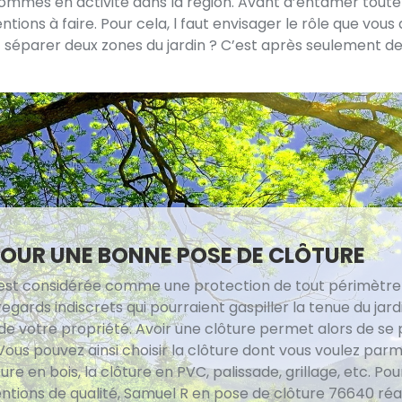
ommes en activité dans la région. Avant d’entamer toute 
ons à faire. Pour cela, l faut envisager le rôle que vous 
t séparer deux zones du jardin ? C’est après seulement d
OUR UNE BONNE POSE DE CLÔTURE
 est considérée comme une protection de tout périmètre
regards indiscrets qui pourraient gaspiller la tenue du jard
 de votre propriété. Avoir une clôture permet alors de se
Vous pouvez ainsi choisir la clôture dont vous voulez parm
ture en bois, la clôture en PVC, palissade, grillage, etc. Pou
entions de qualité, Samuel R en pose de clôture 76640 réal