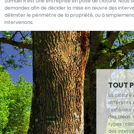
Samuel R est une entreprise en pose de clôture. Nous s
demandes afin de décider la mise en œuvre des interventi
délimiter le périmètre de la propriété, ou à simplemen
intervenons.
TOUT P
La clôture
différents 
l’extérieur
des aléas. 
types : clô
des interv