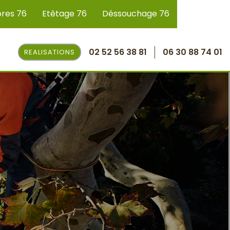
bres 76
Etêtage 76
Déssouchage 76
02 52 56 38 81
06 30 88 74 01
REALISATIONS