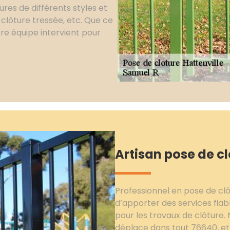
ures de différents styles et
 clôture tressée, etc. Que ce
tre équipe intervient pour
Artisan pose de cl
Professionnel en pose de clôt
d’apporter des services fiabl
pour les travaux de clôture.
déplace dans tout 76640, et 