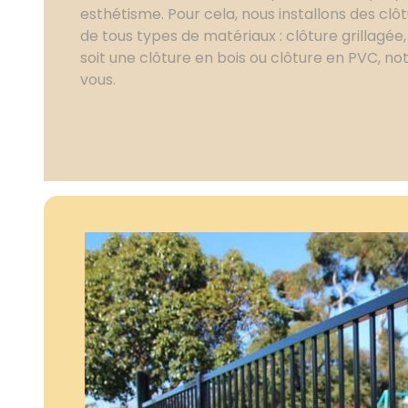
esthétisme. Pour cela, nous installons des clôt
de tous types de matériaux : clôture grillagée,
soit une clôture en bois ou clôture en PVC, no
vous.