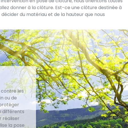
intervention en pose de clôture, nous orientons toutes
allez donner à la clôture. Est-ce une clôture destinée à
e décider du matériau et de la hauteur que nous
 contre les
in ou de
 protéger
i différents
r réaliser
ise la pose