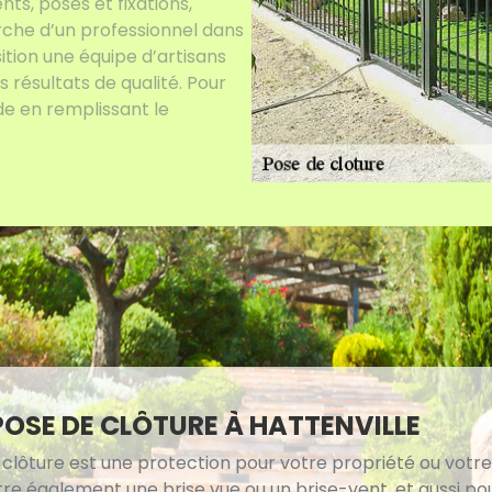
s, poses et fixations,
erche d’un professionnel dans
ition une équipe d’artisans
 résultats de qualité. Pour
de en remplissant le
POSE DE CLÔTURE À HATTENVILLE
 clôture est une protection pour votre propriété ou votr
tre également une brise vue ou un brise-vent, et aussi po