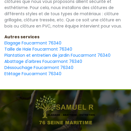
clôtures que nous vous proposons allient sécurité et
esthétisme. Pour cela, nous installons des clôtures de
différents styles et de tous types de matériaux : clôture
grillagée, clôture tressée, etc. Que ce soit une clôture en
bois ou clôture en PVC, notre équipe intervient pour vous.
Autres services
Elagage Foucarmont 76340
Taille de Haie Foucarmont 76340
Plantation et entretien de jardin Foucarmont 76340
Abattage d'arbres Foucarmont 76340
Déssouchage Foucarmont 76340
Etêtage Foucarmont 76340