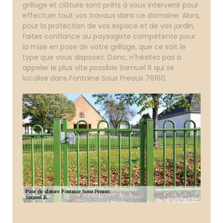
grillage et clôture sont prêts à vous intervenir pour
effectuer tout vos travaux dans ce domaine. Alors,
pour la protection de vos espace et de vos jardin,
faites confiance au paysagiste compétente pour
la mise en pose de votre grillage, que ce soit le
type que vous disposez. Donc, n'hésitez pas à
appeler le plus vite possible Samuel R qui se
localise dans Fontaine Sous Preaux 76160.