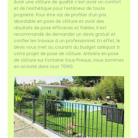
Avoir une clôture de qualité c’est avoir un confort
et de l’esthétique pour l’extérieur de toute
propriété. Pour être sûr de profiter d’un prix
abordable en pose de clôture et avoir des
résultats de pose efficaces et fiables, il est
recommandé de demander un devis gratuit et
confier les travaux à un professionnel. En effet, le
devis vous met au courant du budget adéquat à
votre projet de pose de clôture. Artisans en pose
de clôture sur Fontaine Sous Preaux, nous sommes
en activité dans tout 76160.