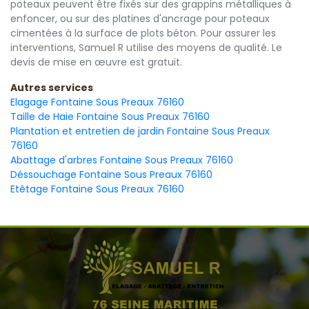
poteaux peuvent être fixés sur des grappins métalliques à
enfoncer, ou sur des platines d'ancrage pour poteaux
cimentées à la surface de plots béton. Pour assurer les
interventions, Samuel R utilise des moyens de qualité. Le
devis de mise en œuvre est gratuit.
Autres services
Elagage Fontaine Sous Preaux 76160
Taille de Haie Fontaine Sous Preaux 76160
Plantation et entretien de jardin Fontaine Sous Preaux
76160
Abattage d'arbres Fontaine Sous Preaux 76160
Déssouchage Fontaine Sous Preaux 76160
Etêtage Fontaine Sous Preaux 76160