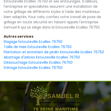
Estouteville Ecalles 76750 et ses entourages. D'ailleurs,
l'entreprise et spécialistes assurent une installation de
votre grillage de différents styles à l'aide des matériaux
bien adaptés. Pour cela, confiez votre travail de pose de
grillage en toute sécurité en faisant appels l'entreprise
Samuel R qui se siège dans la Estouteville Ecalles 76750.
Autres services
Elagage Estouteville Ecalles 76750
Taille de Haie Estouteville Ecalles 76750
Plantation et entretien de jardin Estouteville Ecalles 76750
Abattage d'arbres Estouteville Ecalles 76750
Déssouchage Estouteville Ecalles 76750
Etêtage Estouteville Ecalles 76750