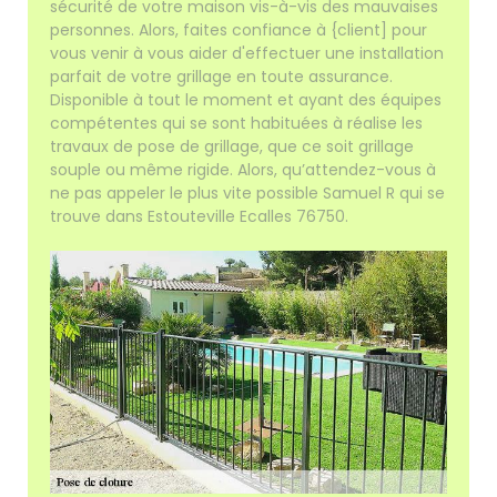
sécurité de votre maison vis-à-vis des mauvaises
personnes. Alors, faites confiance à {client] pour
vous venir à vous aider d'effectuer une installation
parfait de votre grillage en toute assurance.
Disponible à tout le moment et ayant des équipes
compétentes qui se sont habituées à réalise les
travaux de pose de grillage, que ce soit grillage
souple ou même rigide. Alors, qu’attendez-vous à
ne pas appeler le plus vite possible Samuel R qui se
trouve dans Estouteville Ecalles 76750.