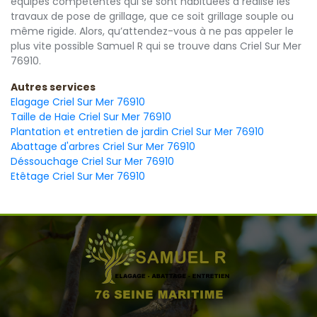
équipes compétentes qui se sont habituées à réalise les
travaux de pose de grillage, que ce soit grillage souple ou
même rigide. Alors, qu’attendez-vous à ne pas appeler le
plus vite possible Samuel R qui se trouve dans Criel Sur Mer
76910.
Autres services
Elagage Criel Sur Mer 76910
Taille de Haie Criel Sur Mer 76910
Plantation et entretien de jardin Criel Sur Mer 76910
Abattage d'arbres Criel Sur Mer 76910
Déssouchage Criel Sur Mer 76910
Etêtage Criel Sur Mer 76910