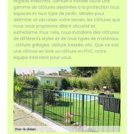
regards indiscrets. Samuel R installe toute une
gamme de clôtures destinées à la protection tous
espaces et tout type de jardin. Idéales pour
délimiter et sécuriser votre terrain, les clôtures que
nous vous proposons allient sécurité et
esthétisme. Pour cela, nous installons des clôtures
de différents styles et de tous types de matériaux
: clôture grillagée, clôture tressée, etc. Que ce soit
une clôture en bois ou clôture en PVC, notre
équipe intervient pour vous.