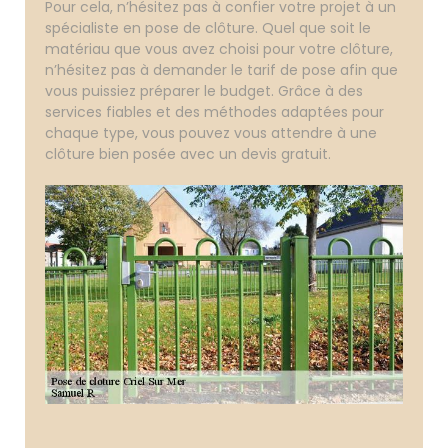
Pour cela, n’hésitez pas à confier votre projet à un
spécialiste en pose de clôture. Quel que soit le
matériau que vous avez choisi pour votre clôture,
n’hésitez pas à demander le tarif de pose afin que
vous puissiez préparer le budget. Grâce à des
services fiables et des méthodes adaptées pour
chaque type, vous pouvez vous attendre à une
clôture bien posée avec un devis gratuit.