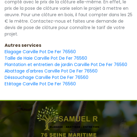
compté avec le prix de la clôture elle-même. En effet, le
prix de la pose de clôture varie selon le projet à mettre en
œuvre. Pour une clôture en bois, il faut compter dans les 25
€ le mètre. Contactez-nous et faites une demande de
devis de pose de clôture pour connaître le tarif de votre
projet.
Autres services
Elagage Carville Pot De Fer 76560
Taille de Haie Carville Pot De Fer 76560
Plantation et entretien de jardin Carville Pot De Fer 76560
Abattage d'arbres Carville Pot De Fer 76560
Déssouchage Carville Pot De Fer 76560
Etêtage Carville Pot De Fer 76560