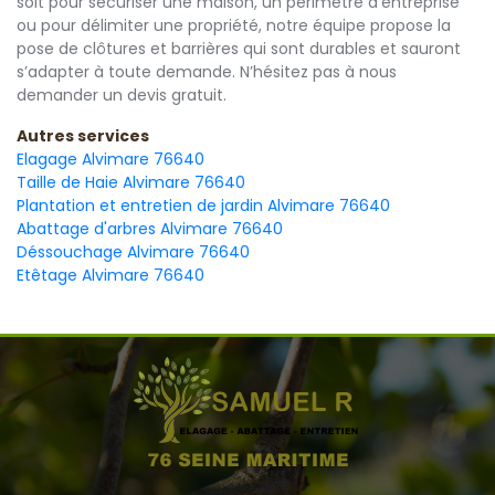
soit pour sécuriser une maison, un périmètre d’entreprise
ou pour délimiter une propriété, notre équipe propose la
pose de clôtures et barrières qui sont durables et sauront
s’adapter à toute demande. N’hésitez pas à nous
demander un devis gratuit.
Autres services
Elagage Alvimare 76640
Taille de Haie Alvimare 76640
Plantation et entretien de jardin Alvimare 76640
Abattage d'arbres Alvimare 76640
Déssouchage Alvimare 76640
Etêtage Alvimare 76640