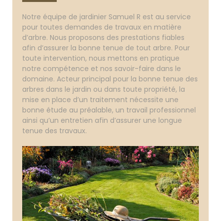
Notre équipe de jardinier Samuel R est au service
pour toutes demandes de travaux en matière
d’arbre. Nous proposons des prestations fiables
afin d’assurer la bonne tenue de tout arbre. Pour
toute intervention, nous mettons en pratique
notre compétence et nos savoir-faire dans le
domaine. Acteur principal pour la bonne tenue des
arbres dans le jardin ou dans toute propriété, la
mise en place d’un traitement nécessite une
bonne étude au préalable, un travail professionnel
ainsi qu’un entretien afin d’assurer une longue
tenue des travaux.