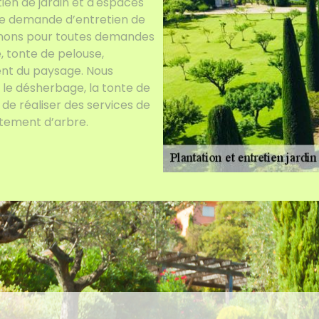
ien de jardin et d'espaces
ute demande d’entretien de
rvenons pour toutes demandes
, tonte de pelouse,
ent du paysage. Nous
 le désherbage, la tonte de
de réaliser des services de
aitement d’arbre.