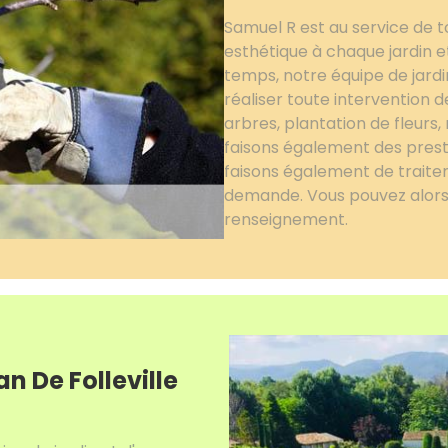
Samuel R est au service de 
esthétique à chaque jardin e
temps, notre équipe de jardi
réaliser toute intervention 
arbres, plantation de fleurs
faisons également des prest
faisons également de traitem
demande. Vous pouvez alor
renseignement.
an De Folleville