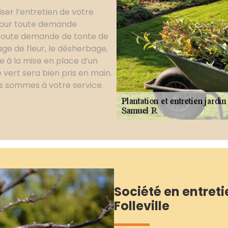
ser l’entretien de votre
 pour toute demande
a toute demande de tonte de
age de fleur, le désherbage,
e à la mise en place d’un
e vert sera bien pris en main.
us sommes à votre service.
Société en entreti
Folleville