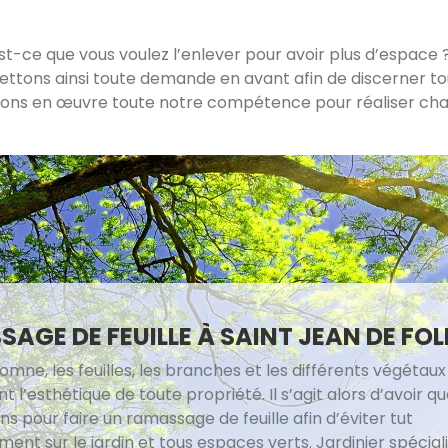
est-ce que vous voulez l’enlever pour avoir plus d’espace
mettons ainsi toute demande en avant afin de discerner tou
ettons en œuvre toute notre compétence pour réaliser cha
AGE DE FEUILLE À SAINT JEAN DE FOL
omne, les feuilles, les branches et les différents végéta
t l’esthétique de toute propriété. Il s’agit alors d’avoir q
ns pour faire un ramassage de feuille afin d’éviter tut
t sur le jardin et tous espaces verts. Jardinier spéciali