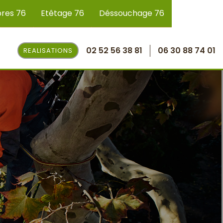
bres 76
Etêtage 76
Déssouchage 76
02 52 56 38 81
06 30 88 74 01
REALISATIONS