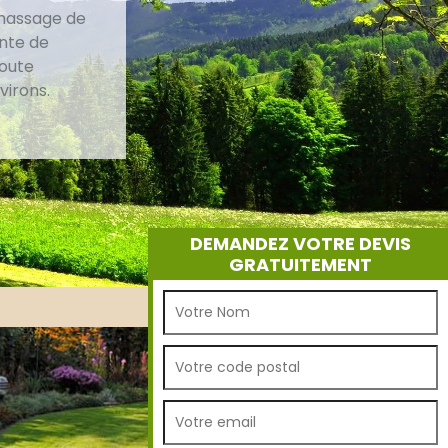
amassage de
onte de
toute
virons.
DEMANDEZ VOTRE DEVIS
GRATUITEMENT