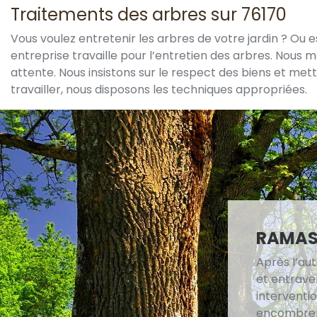
Traitements des arbres sur 76170
Vous voulez entretenir les arbres de votre jardin ? Ou 
entreprise travaille pour l’entretien des arbres. Nous 
attente. Nous insistons sur le respect des biens et m
travailler, nous disposons les techniques appropriées.
RAMASS
Après l’aut
et entraven
interventio
encombremen