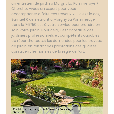
un entretien de jardin à Morgny La Pommeraye ?
Cherchez-vous un expert pour vous
accompagner à faire ces travaux ? Si c’est le cas,
Samuel R demeurant à Morgny La Pommeraye
dans le 76750 est à votre service pour prendre en
soin votre jardin. Pour cela, il est constitué des
jardiniers professionnels et compétents capables
de répondre toutes les demandes pour les travaux
de jardin en faisant des prestations des qualités
qui suivent les normes de la règle de l’art.