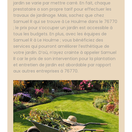
jardin se varie par mettre carré. En fait, chaque
prestataire a son propre tarif pour effectuer les
travaux de jardinage. Mais, sachez que chez
Samuel R qui se trouve à Le Houlme dans le 76770
; le prix pour s’occuper un jardin est accessible à
tous les budgets. En plus, avec les équipes de
Samuel R à Le Houlme ; vous bénéficiez des
services qui pourront améliorer l’esthétique de
votre jardin. D’où, n’ayez crainte à appeler Samuel
R car le prix de son intervention pour la plantation
et entretien de jardin est abordable par rapport
aux autres entreprises à 76770.