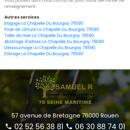
Vous pouvez alors nous contacter pour toute demande de
renseignement.
Autres services
Elagage La Chapelle Du Bourgay 76590
Pose de clôture La Chapelle Du Bourgay 76590
Taille de Haie La Chapelle Du Bourgay 76590
Abattage d'arbres La Chapelle Du Bourgay 76590
Déssouchage La Chapelle Du Bourgay 76590
Etêtage La Chapelle Du Bourgay 76590
57 avenue de Bretagne 76000 Rouen
02 52 56 38 81
06 30 88 74 01