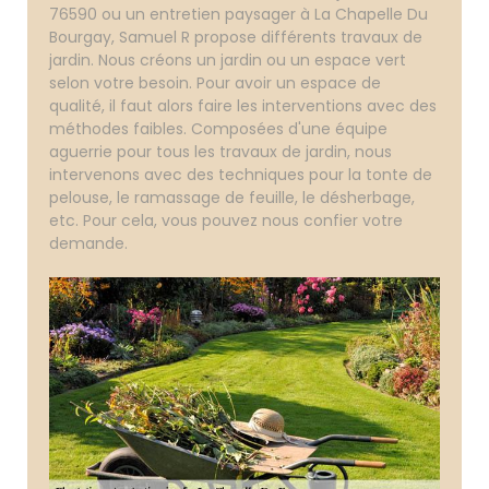
76590 ou un entretien paysager à La Chapelle Du
Bourgay, Samuel R propose différents travaux de
jardin. Nous créons un jardin ou un espace vert
selon votre besoin. Pour avoir un espace de
qualité, il faut alors faire les interventions avec des
méthodes faibles. Composées d'une équipe
aguerrie pour tous les travaux de jardin, nous
intervenons avec des techniques pour la tonte de
pelouse, le ramassage de feuille, le désherbage,
etc. Pour cela, vous pouvez nous confier votre
demande.