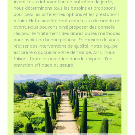
Avant toute intervention en entretien de jardin,
nous déterminons tous les besoins et proposons
pour cela les différentes options et les prestations
à faire. Notre société met alors toute demande en
avant. Nous pouvons ainsi proposer des conseils
liés pour le traitement des arbres ou les méthodes
pour avoir une bonne pelouse. En mesure de vous
réaliser des interventions de qualité, notre équipe
est prête à accueillir votre demande. Ainsi, nous
faisons toute intervention dans le respect d’un
entretien efficace et assuré.