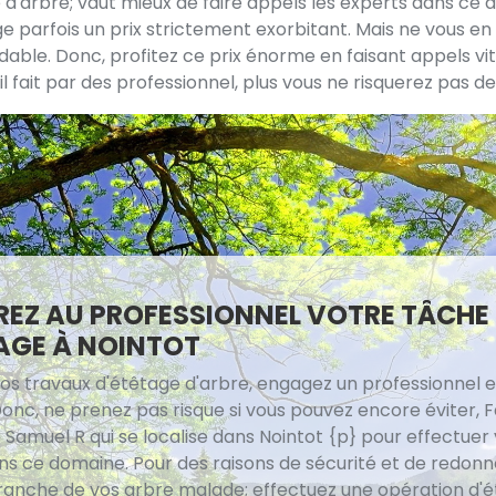
 d'arbre; vaut mieux de faire appels les experts dans ce 
 parfois un prix strictement exorbitant. Mais ne vous en 
ble. Donc, profitez ce prix énorme en faisant appels vit
il fait par des professionnel, plus vous ne risquerez pas d
EZ AU PROFESSIONNEL VOTRE TÂCHE
AGE À NOINTOT
vos travaux d'étêtage d'arbre, engagez un professionnel es
onc, ne prenez pas risque si vous pouvez encore éviter, F
 Samuel R qui se localise dans Nointot {p} pour effectuer
ns ce domaine. Pour des raisons de sécurité et de redonn
anche de vos arbre malade; effectuez une opération d'é