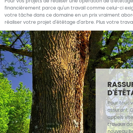
Pour vos projets de réaliser une opération de d'étêtage
financièrement parce qu'un travail comme celui-ci exige
votre tâche dans ce domaine en un prix vraiment aborda
réaliser votre projet d'étêtage d'arbre. Plus votre trava
RASSUR
D'ÉTÊT
Pour tout 
assurant. D
appels vite
travaux da
nouveau br