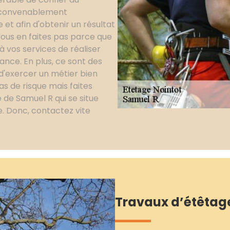
r convenablement
et afin d'obtenir un résultat
 vous en faites pas parce que
à vos services de réaliser
ance. En plus, ce sont des
d'exercer un métier bien
s de risque mais faites
de Samuel R qui se situe
. Donc, contactez vite
Travaux d’étêtage