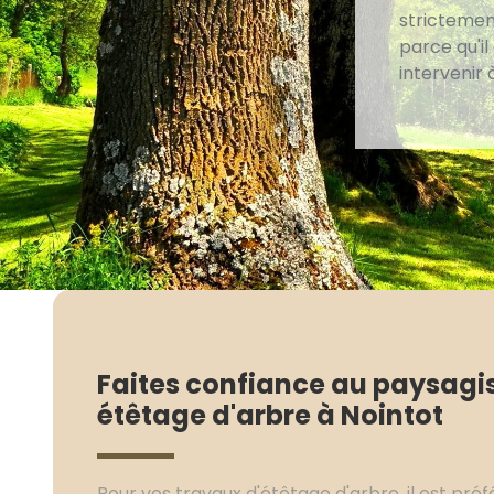
strictement
parce qu'il
intervenir 
Faites confiance au paysagi
étêtage d'arbre à Nointot
Pour vos travaux d'étêtage d'arbre, il est pré