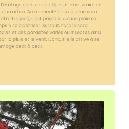
l’étêtage d’un arbre à Nointot n'est vraiment
ie d'un arbre. Au moment-là où sa cime sera
re fragilisé, il est possible qu’une plaie se
s à se cicatriser. Surtout, l’arbre sera
dies et des parasites variés ou insectes ainsi
 la pluie et le vent. Donc, si elle arrive à se
mmagé petit à petit.