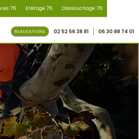
bres 76
Etêtage 76
Déssouchage 76
02 52 56 38 81
06 30 88 74 01
REALISATIONS