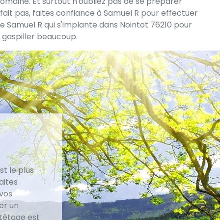
domaine. Et surtout n'oubliez pas de se préparer
fait pas, faites confiance à Samuel R pour effectuer
e Samuel R qui s'implante dans Nointot 76210 pour
e gaspiller beaucoup.
t le plus
aites
 vos
er un
têtage est