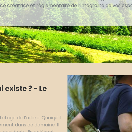
e créatrice et règlementaire de l’intégralité de vos esp
i existe ? - Le
étêtage de l’arbre. Quoiqu’il
uement dans ce domaine. Il
accidents. Ils enlèvent