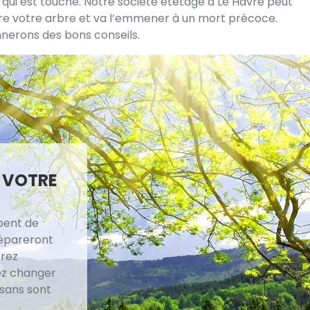
re qui est touché. Notre société étêtage à Le Havre peut
ire votre arbre et va l’emmener à un mort précoce.
onnerons des bons conseils.
À VOTRE
upent de
répareront
erez
tez changer
isans sont