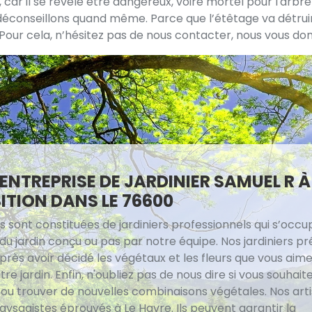
n, car il se révèle être dangereux, voire mortel pour l'arb
e déconseillons quand même. Parce que l’étêtage va détru
e. Pour cela, n’hésitez pas de nous contacter, nous vous d
ENTREPRISE DE JARDINIER SAMUEL R 
ITION DANS LE 76600
s sont constituées de jardiniers professionnels qui s’occ
 du jardin conçu ou pas par notre équipe. Nos jardiniers p
près avoir décidé les végétaux et les fleurs que vous aim
re jardin. Enfin, n'oubliez pas de nous dire si vous souhai
 ou trouver de nouvelles combinaisons végétales. Nos art
aysagistes éprouvés à Le Havre. Ils peuvent garantir la