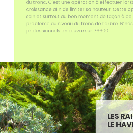
du tronc. C’est une opération à effectuer lors
croissance afin de limiter sa hauteur. Cette o
soin et surtout au bon moment de façon à ce 
problème au niveau du tronc de l’arbre. N’hés
professionnels en œuvre sur 76600.
LES RA
LE HAV