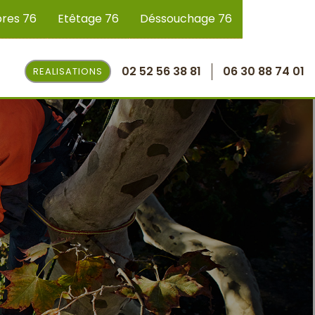
bres 76
Etêtage 76
Déssouchage 76
02 52 56 38 81
06 30 88 74 01
REALISATIONS