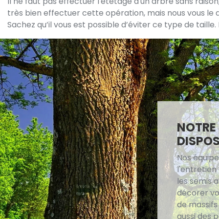
Il ne faut pas effectuer l'étêtage d'un arbre sans raiso
très bien effectuer cette opération, mais nous vous l
Sachez qu’il vous est possible d’éviter ce type de taill
NOTRE 
DISPOS
Nos équipe
l'entretien
les semis a
décorer vot
de massifs
aussi des p