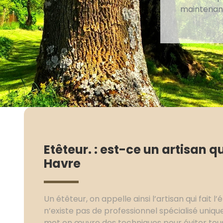
maintenanc
Etêteur. : est-ce un artisan qu
Havre
Un étêteur, on appelle ainsi l’artisan qui fait l’
n’existe pas de professionnel spécialisé uniq
met en œuvre des techniques pour éviter tous 