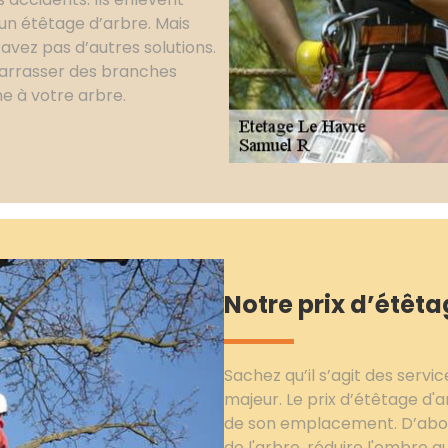
 un étêtage d’arbre. Mais
’avez pas d’autres solutions.
barrasser des branches
e à votre arbre.
Notre prix d’étêta
Sachez qu’il s’agit des servi
majeur. Le prix d’étêtage d'a
de son emplacement. D’abord,
de l'arbre, réduire l'ombre q