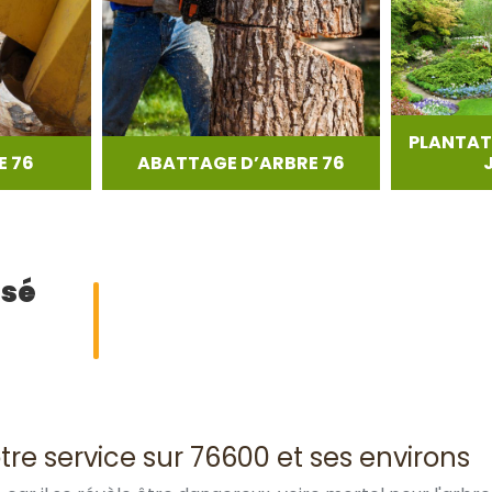
PLANTAT
 76
ABATTAGE D’ARBRE 76
isé
re service sur 76600 et ses environs