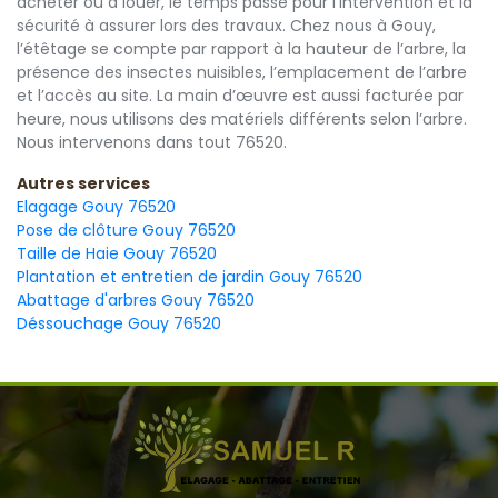
acheter ou à louer, le temps passé pour l’intervention et la
sécurité à assurer lors des travaux. Chez nous à Gouy,
l’étêtage se compte par rapport à la hauteur de l’arbre, la
présence des insectes nuisibles, l’emplacement de l’arbre
et l’accès au site. La main d’œuvre est aussi facturée par
heure, nous utilisons des matériels différents selon l’arbre.
Nous intervenons dans tout 76520.
Autres services
Elagage Gouy 76520
Pose de clôture Gouy 76520
Taille de Haie Gouy 76520
Plantation et entretien de jardin Gouy 76520
Abattage d'arbres Gouy 76520
Déssouchage Gouy 76520