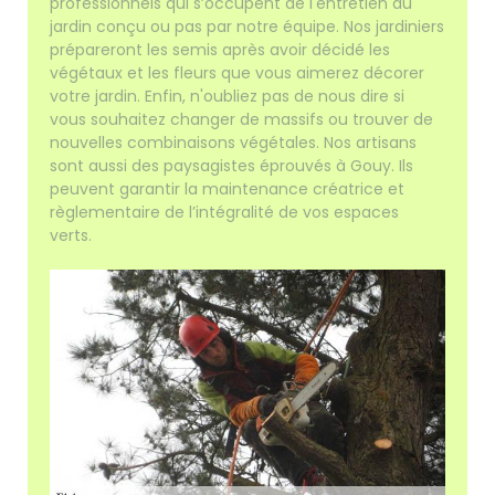
professionnels qui s’occupent de l'entretien du
jardin conçu ou pas par notre équipe. Nos jardiniers
prépareront les semis après avoir décidé les
végétaux et les fleurs que vous aimerez décorer
votre jardin. Enfin, n'oubliez pas de nous dire si
vous souhaitez changer de massifs ou trouver de
nouvelles combinaisons végétales. Nos artisans
sont aussi des paysagistes éprouvés à Gouy. Ils
peuvent garantir la maintenance créatrice et
règlementaire de l’intégralité de vos espaces
verts.