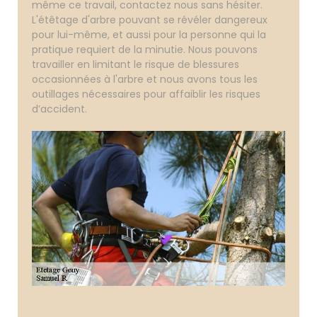
même ce travail, contactez nous sans hésiter.
L'étêtage d'arbre pouvant se révéler dangereux
pour lui-même, et aussi pour la personne qui la
pratique requiert de la minutie. Nous pouvons
travailler en limitant le risque de blessures
occasionnées à l'arbre et nous avons tous les
outillages nécessaires pour affaiblir les risques
d’accident.