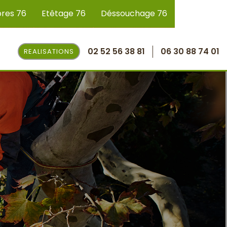
bres 76
Etêtage 76
Déssouchage 76
02 52 56 38 81
06 30 88 74 01
REALISATIONS