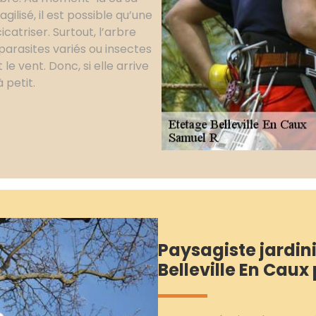
ilisé, il est possible qu’une
catriser. Surtout, l’arbre
parasites variés ou insectes
le vent. Donc, si elle arrive
 petit.
Paysagiste jardini
Belleville En Caux