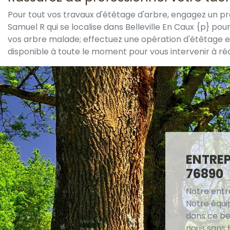
Pour tout vos travaux d'étêtage d'arbre, engagez un pro
Samuel R qui se localise dans Belleville En Caux {p} p
vos arbre malade; effectuez une opération d'étêtage est
disponible à toute le moment pour vous intervenir à réa
ENTREP
76890
Notre entr
Notre équip
dans ce be
nous sans 