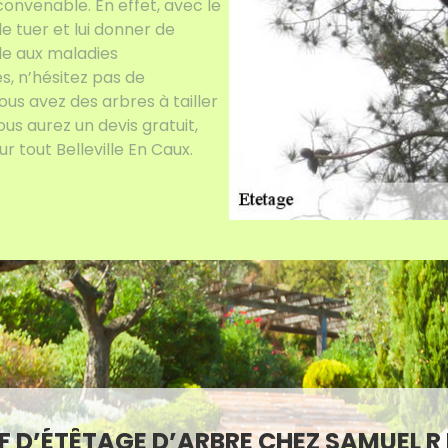
convenable. En effet, avec le
le tuer et lui donner de
le aux maladies
s, n’hésitez pas de
us avez des arbres à tailler
us aurez un devis gratuit,
 tout Belleville En Caux.
IF D’ÉTÊTAGE D’ARBRE CHEZ SAMUEL R