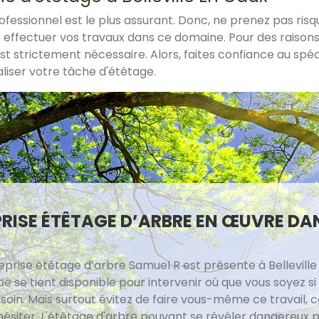
fessionnel est le plus assurant. Donc, ne prenez pas risqu
our effectuer vos travaux dans ce domaine. Pour des rais
 strictement nécessaire. Alors, faites confiance au spéci
liser votre tâche d'étêtage.
RISE ÉTÊTAGE D’ARBRE EN ŒUVRE DAN
eprise étêtage d’arbre Samuel R est présente à Belleville
e se tient disponible pour intervenir où que vous soyez si
soin. Mais surtout évitez de faire vous-même ce travail, 
hésiter. L'étêtage d'arbre pouvant se révéler dangereux p