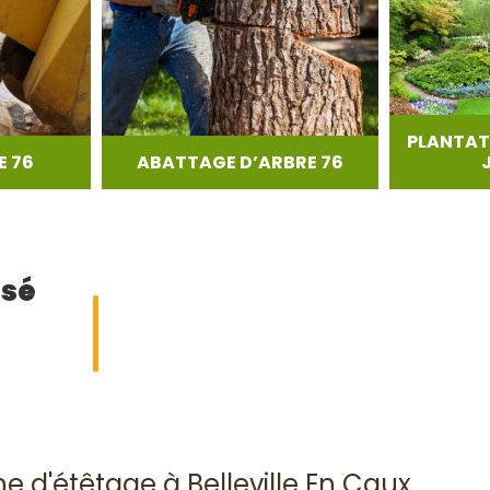
PLANTAT
 76
ABATTAGE D’ARBRE 76
isé
e d'étêtage à Belleville En Caux