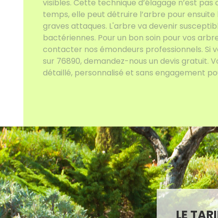
visibles. Cette technique d’élagage n’est pas 
temps, elle peut détruire l’arbre pour ensuite 
graves attaques. L'arbre va devenir susceptib
bactériennes. Pour un bon soin pour vos arbre
contacter nos émondeurs professionnels. Si vo
sur 76890, demandez-nous un devis gratuit. Vo
détaillé, personnalisé et sans engagement pour
LE TAR