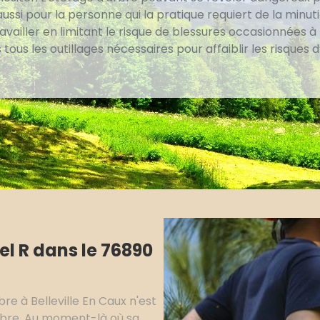
ssi pour la personne qui la pratique requiert de la minuti
vailler en limitant le risque de blessures occasionnées à 
tous les outillages nécessaires pour affaiblir les risques 
l R dans le 76890
e à Belleville En Caux n'est
arbre. Au moment-là où sa