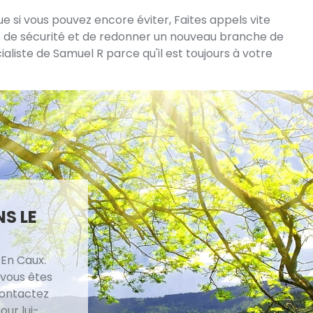
e si vous pouvez encore éviter, Faites appels vite
ons de sécurité et de redonner un nouveau branche de
aliste de Samuel R parce qu'il est toujours à votre
S LE
 En Caux.
 vous êtes
contactez
our lui-