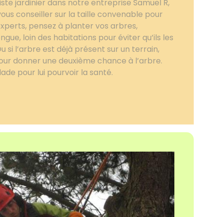
te jardinier dans notre entreprise Samuel R,
ous conseiller sur la taille convenable pour
experts, pensez à planter vos arbres,
gue, loin des habitations pour éviter qu’ils les
u si l’arbre est déjà présent sur un terrain,
pour donner une deuxième chance à l’arbre.
ade pour lui pourvoir la santé.