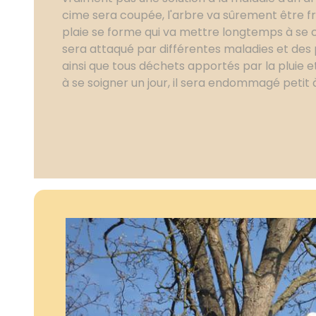
cime sera coupée, l'arbre va sûrement être frag
plaie se forme qui va mettre longtemps à se ci
sera attaqué par différentes maladies et des 
ainsi que tous déchets apportés par la pluie et 
à se soigner un jour, il sera endommagé petit à