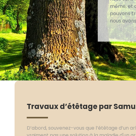
même, et au
pouvons tra
nous avons 
Travaux d’étêtage par Samue
D’abord, souvenez-vous que l’étêtage d’un arbr
vraiment pas une solution à la maladie d'un 