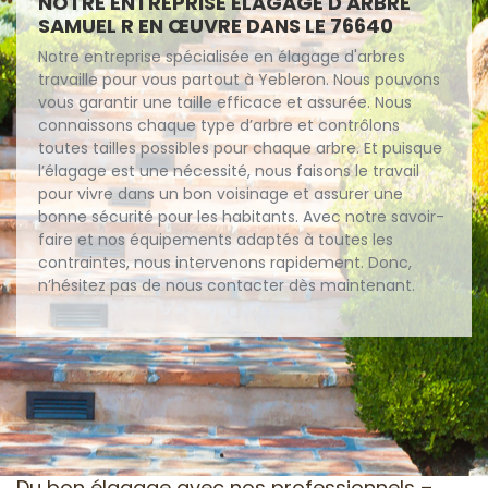
NOTRE ENTREPRISE ÉLAGAGE D'ARBRE
SAMUEL R EN ŒUVRE DANS LE 76640
Notre entreprise spécialisée en élagage d'arbres
travaille pour vous partout à Yebleron. Nous pouvons
vous garantir une taille efficace et assurée. Nous
connaissons chaque type d’arbre et contrôlons
toutes tailles possibles pour chaque arbre. Et puisque
l’élagage est une nécessité, nous faisons le travail
pour vivre dans un bon voisinage et assurer une
bonne sécurité pour les habitants. Avec notre savoir-
faire et nos équipements adaptés à toutes les
contraintes, nous intervenons rapidement. Donc,
n’hésitez pas de nous contacter dès maintenant.
Du bon élagage avec nos professionnels –